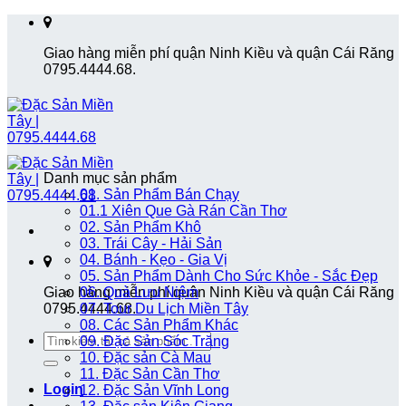
Skip
to
Giao hàng miễn phí quận Ninh Kiều và quận Cái Răng
content
0795.4444.68.
Danh mục sản phẩm
01. Sản Phẩm Bán Chạy
01.1 Xiên Que Gà Rán Cần Thơ
02. Sản Phẩm Khô
03. Trái Cây - Hải Sản
04. Bánh - Kẹo - Gia Vị
05. Sản Phẩm Dành Cho Sức Khỏe - Sắc Đẹp
Giao hàng miễn phí quận Ninh Kiều và quận Cái Răng
06. Quà Lưu Niệm
0795.4444.68.
07. Tour Du Lịch Miền Tây
08. Các Sản Phẩm Khác
Search
09. Đặc Sản Sóc Trăng
for:
10. Đặc sản Cà Mau
11. Đặc Sản Cần Thơ
Login
12. Đặc Sản Vĩnh Long