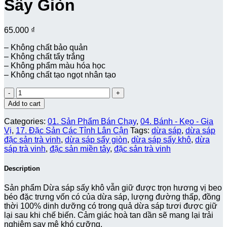
Sấy Giòn
65.000
₫
– Không chất bảo quản
– Không chất tẩy trắng
– Không phẩm màu hóa học
– Không chất tạo ngọt nhân tạo
Quantity
Add to cart
Categories:
01. Sản Phẩm Bán Chạy
,
04. Bánh - Kẹo - Gia
Vị
,
17. Đặc Sản Các Tỉnh Lân Cận
Tags:
dừa sáp
,
dừa sáp
đặc sản trà vinh
,
dừa sáp sấy giòn
,
dừa sáp sấy khô
,
dừa
sáp trà vinh
,
đặc sản miền tây
,
đặc sản trà vinh
Description
Sản phẩm Dừa sáp sấy khô vẫn giữ được trọn hương vị beo
béo đặc trưng vốn có của dừa sáp, lượng đường thấp, đồng
thời 100% dinh dưỡng có trong quả dừa sáp tươi được giữ
lại sau khi chế biến. Cảm giác hoà tan dần sẽ mang lại trải
nghiệm say mê khó cưỡng.