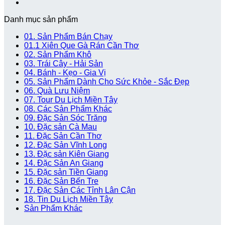
Danh mục sản phẩm
01. Sản Phẩm Bán Chạy
01.1 Xiên Que Gà Rán Cần Thơ
02. Sản Phẩm Khô
03. Trái Cây - Hải Sản
04. Bánh - Kẹo - Gia Vị
05. Sản Phẩm Dành Cho Sức Khỏe - Sắc Đẹp
06. Quà Lưu Niệm
07. Tour Du Lịch Miền Tây
08. Các Sản Phẩm Khác
09. Đặc Sản Sóc Trăng
10. Đặc sản Cà Mau
11. Đặc Sản Cần Thơ
12. Đặc Sản Vĩnh Long
13. Đặc sản Kiên Giang
14. Đặc Sản An Giang
15. Đặc sản Tiền Giang
16. Đặc Sản Bến Tre
17. Đặc Sản Các Tỉnh Lân Cận
18. Tin Du Lịch Miền Tây
Sản Phẩm Khác