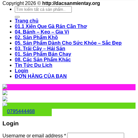
Copyright 2026 ©
http://dacsanmientay.org
Search
for:
Trang chủ
01.1 Xiên Que Gà Rán Cần Thơ
04. Bánh – Kẹo – Gia Vị
02. Sản Phẩm Khô
05. Sản Phẩm Dành Cho Sức Khỏe – Sắc Đẹp
03. Trái Cây – Hải Sản
01. Sản Phẩm Bán Chạy
08. Các Sản Phẩm Khác
Tin Tức Du Lịch
Login
ĐƠN HÀNG CỦA BẠN
0795444468
Login
Username or email address
*