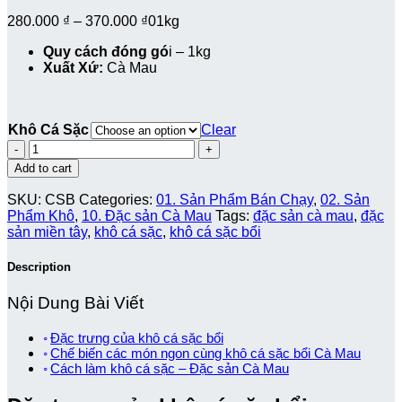
280.000
₫
–
370.000
₫
01kg
Quy cách đóng gó
i – 1kg
Xuất Xứ:
Cà Mau
Khô Cá Sặc
Clear
Quantity
Add to cart
SKU:
CSB
Categories:
01. Sản Phẩm Bán Chạy
,
02. Sản
Phẩm Khô
,
10. Đặc sản Cà Mau
Tags:
đặc sản cà mau
,
đặc
sản miền tây
,
khô cá sặc
,
khô cá sặc bổi
Description
Nội Dung Bài Viết
Đặc trưng của khô cá sặc bổi
Chế biến các món ngon cùng khô cá sặc bổi Cà Mau
Cách làm khô cá sặc – Đặc sản Cà Mau