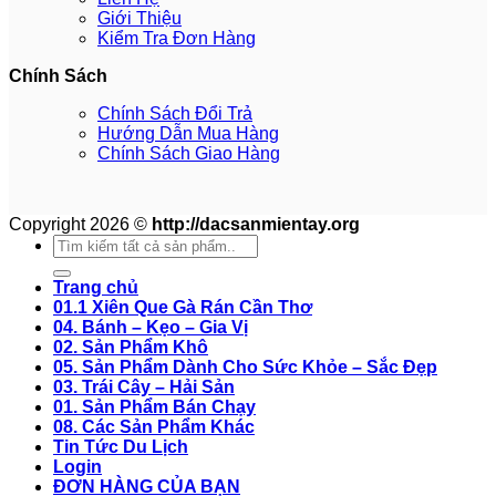
Giới Thiệu
Kiểm Tra Đơn Hàng
Chính Sách
Chính Sách Đổi Trả
Hướng Dẫn Mua Hàng
Chính Sách Giao Hàng
Copyright 2026 ©
http://dacsanmientay.org
Search
for:
Trang chủ
01.1 Xiên Que Gà Rán Cần Thơ
04. Bánh – Kẹo – Gia Vị
02. Sản Phẩm Khô
05. Sản Phẩm Dành Cho Sức Khỏe – Sắc Đẹp
03. Trái Cây – Hải Sản
01. Sản Phẩm Bán Chạy
08. Các Sản Phẩm Khác
Tin Tức Du Lịch
Login
ĐƠN HÀNG CỦA BẠN