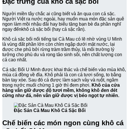
Đặc trưng của khô cá sặc bổi
Người miền tây chắc ai cũng biết và ăn qua con cá sặc.
Người Việt ra nước ngoài, hay muốn mua món đặc sản quê
ngon làm mồi nhậu đãi hay biếu tặng bạn bè đa phần nghĩ
ngay đếnkhô cá sặc bổi (hay cá sặc rằn).
Khô cá sặc bổi nổi tiếng tại Cà Mau có lẽ nhờ vùng U Minh
là vùng đất phần lớn còn chìm ngập dưới mặt nước, lại
được che phủ bởi rừng tràm trầm thủy, là môi trường lý
tưởng cho phù du và rong tảo sinh sôi, nên chất lượng con
cá cao nhất.
Cá sặc Bổi U Minh được khai thác và chế biến vào mùa khô,
mùa cá đồng về đìa. Khô phải là con cá tươi sống, to bằng
bàn tay xòe. Sau đó cá được làm sạch vảy và ruột, ngâm
trong nước muối chừng 1 giờ thì đem phơi.
Khô của cửa
hàng vẫn giữ được độ tươi mềm, không khô đen đét
cứng như đá, nên vẫn giữ được vị béo ngọt tự nhiên.
Đặc Sản Cà Mau Khô Cá Sặc Bổi
Chế biến các món ngon cùng khô cá