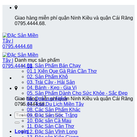
Skip
to
Giao hàng miễn phí quận Ninh Kiều và quận Cái Răng
content
0795.4444.68.
Danh mục sản phẩm
01. Sản Phẩm Bán Chạy
01.1 Xiên Que Gà Rán Cần Thơ
02. Sản Phẩm Khô
03. Trái Cây - Hải Sản
04. Bánh - Kẹo - Gia Vị
05. Sản Phẩm Dành Cho Sức Khỏe - Sắc Đẹp
Giao hàng miễn phí quận Ninh Kiều và quận Cái Răng
06. Quà Lưu Niệm
0795.4444.68.
07. Tour Du Lịch Miền Tây
08. Các Sản Phẩm Khác
Search
09. Đặc Sản Sóc Trăng
for:
10. Đặc sản Cà Mau
11. Đặc Sản Cần Thơ
Login
12. Đặc Sản Vĩnh Long