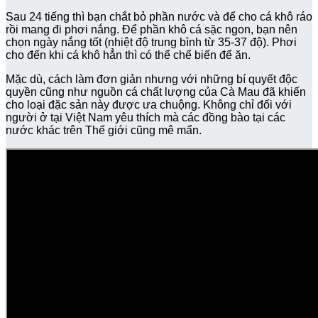
Sau 24 tiếng thì bạn chắt bỏ phần nước và để cho cá khô ráo
rồi mang đi phơi nắng. Để phần khô cá sặc ngon, bạn nên
chọn ngày nắng tốt (nhiệt độ trung bình từ 35-37 độ). Phơi
cho đến khi cá khô hẳn thì có thể chế biến để ăn.
Mặc dù, cách làm đơn giản nhưng với những bí quyết độc
quyền cũng như nguồn cá chất lượng của Cà Mau đã khiến
cho loại đặc sản này được ưa chuộng. Không chỉ đối với
người ở tại Việt Nam yêu thích mà các đồng bào tại các
nước khác trên Thế giới cũng mê mẩn.