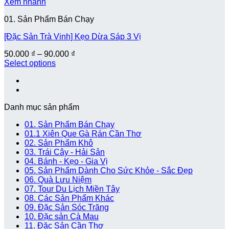
Xem nhanh
01. Sản Phẩm Bán Chạy
[Đặc Sản Trà Vinh] Kẹo Dừa Sáp 3 Vị
50.000
₫
–
90.000
₫
Select options
Danh mục sản phẩm
01. Sản Phẩm Bán Chạy
01.1 Xiên Que Gà Rán Cần Thơ
02. Sản Phẩm Khô
03. Trái Cây - Hải Sản
04. Bánh - Kẹo - Gia Vị
05. Sản Phẩm Dành Cho Sức Khỏe - Sắc Đẹp
06. Quà Lưu Niệm
07. Tour Du Lịch Miền Tây
08. Các Sản Phẩm Khác
09. Đặc Sản Sóc Trăng
10. Đặc sản Cà Mau
11. Đặc Sản Cần Thơ