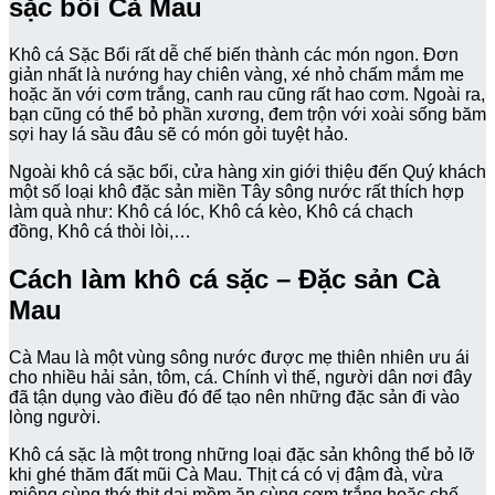
sặc bổi Cà Mau
Khô cá Sặc Bổi rất dễ chế biến thành các món ngon. Đơn
giản nhất là nướng hay chiên vàng, xé nhỏ chấm mắm me
hoặc ăn với cơm trắng, canh rau cũng rất hao cơm. Ngoài ra,
bạn cũng có thể bỏ phần xương, đem trộn với xoài sống băm
sợi hay lá sầu đâu sẽ có món gỏi tuyệt hảo.
Ngoài khô cá sặc bổi, cửa hàng xin giới thiệu đến Quý khách
một số loại khô đặc sản miền Tây sông nước rất thích hợp
làm quà như: Khô cá lóc, Khô cá kèo, Khô cá chạch
đồng, Khô cá thòi lòi,…
Cách làm khô cá sặc – Đặc sản Cà
Mau
Cà Mau là một vùng sông nước được mẹ thiên nhiên ưu ái
cho nhiều hải sản, tôm, cá. Chính vì thế, người dân nơi đây
đã tận dụng vào điều đó để tạo nên những đặc sản đi vào
lòng người.
Khô cá sặc là một trong những loại đặc sản không thể bỏ lỡ
khi ghé thăm đất mũi Cà Mau. Thịt cá có vị đậm đà, vừa
miệng cùng thớ thịt dai mềm ăn cùng cơm trắng hoặc chế