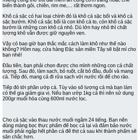
biến thành gỏi, chiên, rim me,… rất thơm ngon.
Khô cá sặc có hai loại chính đó là khô cá sặc bổi và khô cá
sặc bướm. Khô cá sặc bổi là con khô cá to, còn khô cá sặc
bướm là những con khô cá nhỏ. Dù lớn hay nhỏ thì chất
lượng khô vẫn được giữ nguyên vẹn.
Vậy có bao giờ bạn thắc mắc cách làm khô như thế nào
không? Hôm nay, cửa hàng Đặc sản miền Tây sẽ bật mí cho
bạn nhé!
Đầu tiên, bạn phải chọn được cho mình những con cá chất
lượng. Sau đó, làm sạch, bỏ ruột, cắt bỏ đầu, đuôi và mang
cá. Tiếp đó, mang cá đi rửa sạch với nước rồi để cho ráo.
Tiếp đó tới phần ướp cá. Tùy vào số lượng cá mà bạn làm
có thể gia giảm gia vị. Nếu bạn ướp 1kg cá thì nên sử dụng
200gr muối hòa cùng 600ml nước lọc.
Cho cá sặc vào thau nước muối ngâm 24 tiếng. Bạn nên
dùng màng bọc thực phẩm để bọc cá lại và đảm bảo nước
muối phải ngập hết phần cá để thịt cá sau khi thành phẩm sẽ
săn chắc hơn.