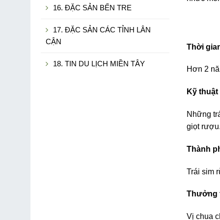
16. ĐẶC SẢN BẾN TRE
17. ĐẶC SẢN CÁC TỈNH LÂN
CẬN
Thời gia
18. TIN DU LỊCH MIỀN TÂY
Hơn 2 n
Kỹ thuật
Những trá
giọt rượu
Thành p
Trái sim 
Thưởng 
Vị chua c