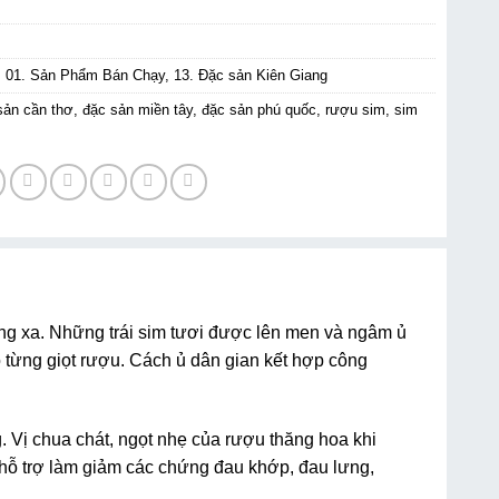
:
01. Sản Phẩm Bán Chạy
,
13. Đặc sản Kiên Giang
sản cần thơ
,
đặc sản miền tây
,
đặc sản phú quốc
,
rượu sim
,
sim
g xa. Những trái sim tươi được lên men và ngâm ủ
o từng giọt rượu. Cách ủ dân gian kết hợp công
Vị chua chát, ngọt nhẹ của rượu thăng hoa khi
m hỗ trợ làm giảm các chứng đau khớp, đau lưng,