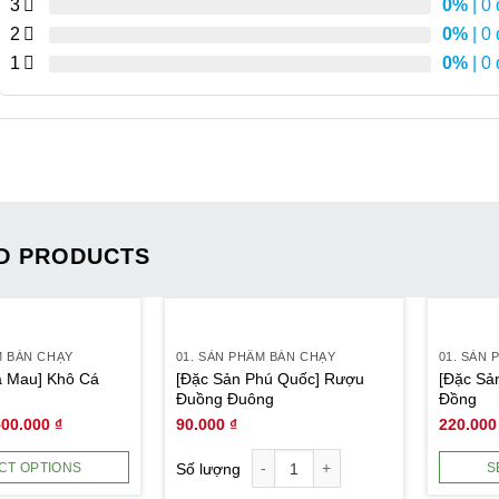
3
0%
| 0
2
0%
| 0
1
0%
| 0
D PRODUCTS
M BÁN CHẠY
01. SẢN PHẨM BÁN CHẠY
01. SẢN
à Mau] Khô Cá
[Đặc Sản Phú Quốc] Rượu
[Đặc Sả
Đuồng Đuông
Đồng
500.000
₫
90.000
₫
220.00
Số lượng
CT OPTIONS
S