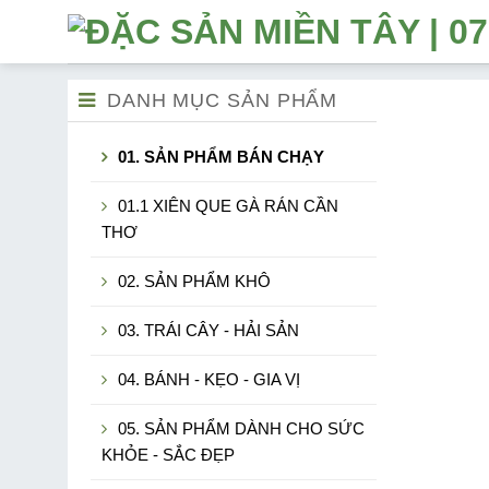
Số
lượng
DANH MỤC SẢN PHẨM
01. SẢN PHẨM BÁN CHẠY
01.1 XIÊN QUE GÀ RÁN CẦN
THƠ
02. SẢN PHẨM KHÔ
03. TRÁI CÂY - HẢI SẢN
04. BÁNH - KẸO - GIA VỊ
05. SẢN PHẨM DÀNH CHO SỨC
KHỎE - SẮC ĐẸP