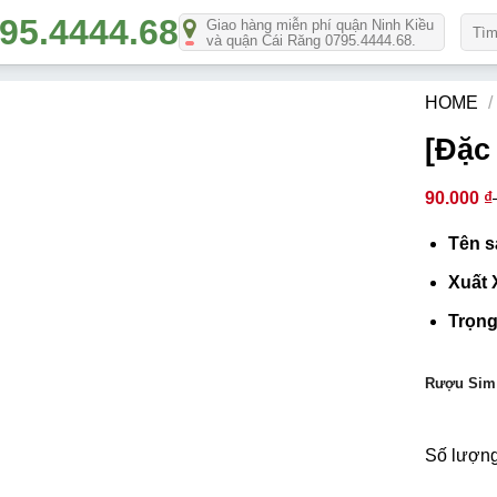
Số
Giao hàng miễn phí quận Ninh Kiều
và quận Cái Răng 0795.4444.68.
lượn
HOME
/
[Đặc
90.000
₫
Tên s
Xuất 
Trọng
Rượu Sim
Số lượng