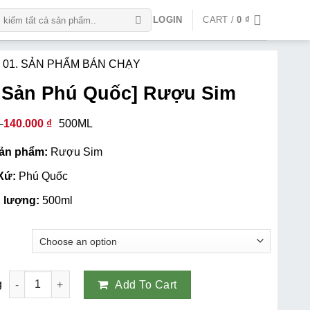
LOGIN
CART /
0
₫
g
01. SẢN PHẨM BÁN CHẠY
 Sản Phú Quốc] Rượu Sim
–
140.000
₫
500ML
ản phẩm:
Rượu Sim
Xứ:
Phú Quốc
 lượng:
500ml
Add To Cart