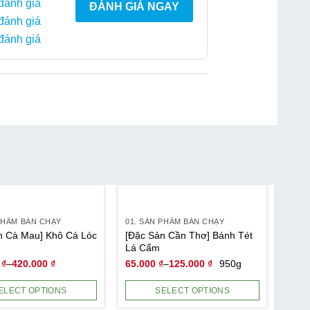
 đánh giá
ĐÁNH GIÁ NGAY
 đánh giá
 đánh giá
 PHẨM BÁN CHẠY
01. SẢN PHẨM BÁN CHẠY
01. 
n Cà Mau] Khô Cá Lóc
[Đặc Sản Cần Thơ] Bánh Tét
[Đặc
Lá Cẩm
Mắm
0
₫
–
420.000
₫
65.000
₫
–
125.000
₫
950g
52.
ELECT OPTIONS
SELECT OPTIONS