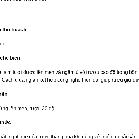
n thu hoạch.
ăm
 chế biến
i sim tươi được lên men và ngâm ủ với rượu cao độ trong bồn kí
. Cách ủ dân gian kết hợp công nghệ hiện đại giúp rượu giữ đ
hần
rừng lên men, rượu 30 độ
thức
hát, ngọt nhẹ của rượu thăng hoa khi dùng với món ăn hải sản. 