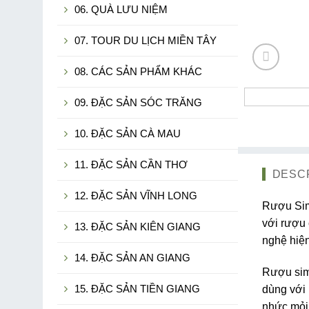
06. QUÀ LƯU NIỆM
07. TOUR DU LỊCH MIỀN TÂY
08. CÁC SẢN PHẨM KHÁC
09. ĐẶC SẢN SÓC TRĂNG
10. ĐẶC SẢN CÀ MAU
11. ĐẶC SẢN CẦN THƠ
DESC
12. ĐẶC SẢN VĨNH LONG
Rượu Sim
với rượu 
13. ĐẶC SẢN KIÊN GIANG
nghệ hiện
14. ĐẶC SẢN AN GIANG
Rượu sim 
15. ĐẶC SẢN TIỀN GIANG
dùng với 
nhức mỏi