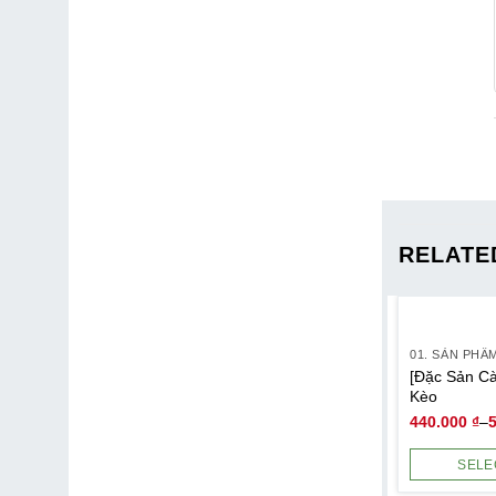
RELATE
01. SẢN PHẨ
[Đặc Sản C
Kèo
440.000
₫
–
SELE