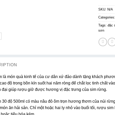
SKU:
N/A
Categories
Tags:
đặc 
sơn
RIPTION
 là món quà kinh tế của cư dân xứ đảo dành tặng khách phươn
cao độ trong bồn kín suốt hai năm ròng để chắt lọc tinh chất và
 đại giúp rượu giữ được hương vị đặc trưng của sim rừng.
30 độ 500ml có màu nâu đỏ ôm trọn hương thơm của núi rừng. 
món ăn hải sản. Chỉ một hoặc hai ly nhỏ vào buổi tối, rượu si
 hoặc tiêu hóa kém…