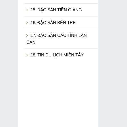
15. ĐẶC SẢN TIỀN GIANG
16. ĐẶC SẢN BẾN TRE
17. ĐẶC SẢN CÁC TỈNH LÂN
CẬN
18. TIN DU LỊCH MIỀN TÂY