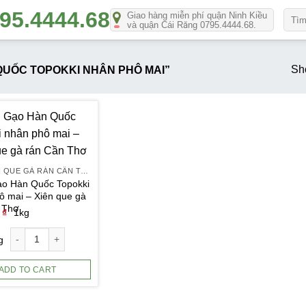
Số
Giao hàng miễn phí quận Ninh Kiều
và quận Cái Răng 0795.4444.68.
lượn
Sho
UỐC TOPOKKI NHÂN PHÔ MAI”
01.1 XIÊN QUE GÀ RÁN CẦN THƠ
o Hàn Quốc Topokki
ô mai – Xiên que gà
 Thơ
0
₫
1kg
g
ADD TO CART