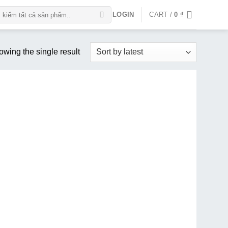
LOGIN
CART /
0
₫
g
wing the single result