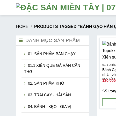
Số
lượng
HOME
/
PRODUCTS TAGGED “BÁNH GẠO HÀN Q
DANH MỤC SẢN PHẨM
01. SẢN PHẨM BÁN CHẠY
01.1 XIÊN QUE GÀ RÁN CẦN
Bánh Gạ
THƠ
nhân ph
rán Cần
120.00
02. SẢN PHẨM KHÔ
Số lượn
03. TRÁI CÂY - HẢI SẢN
04. BÁNH - KẸO - GIA VỊ