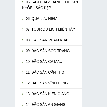
05. SẢN PHẨM DÀNH CHO SỨC
KHỎE - SẮC ĐẸP
06. QUÀ LƯU NIỆM
07. TOUR DU LỊCH MIỀN TÂY
08. CÁC SẢN PHẨM KHÁC
09. ĐẶC SẢN SÓC TRĂNG
10. ĐẶC SẢN CÀ MAU
11. ĐẶC SẢN CẦN THƠ
12. ĐẶC SẢN VĨNH LONG
13. ĐẶC SẢN KIÊN GIANG
14. ĐẶC SẢN AN GIANG