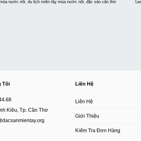
 mùa nước nổi
,
du lịch miền tây mùa nước nổi
,
đặc sản cần thơ
Le
 Tôi
Liên Hệ
44.68
Liên Hệ
h Kiều, Tp. Cần Thơ
Giới Thiệu
@dacsanmientay.org
Kiểm Tra Đơn Hàng