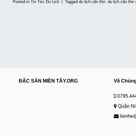
Posted in
Tin Tức Du Lịch
|
Tagged
du lịch cần thơ
,
du lịch cần thơ
ĐẶC SẢN MIỀN TÂY.ORG
Về Chúng
0795.44
Quận Nin
lienhe