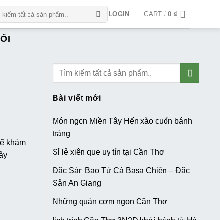
LOGIN
CART /
0
₫
g
ỔI
Bài viết mới
Món ngon Miền Tây Hến xào cuốn bánh
tráng
hể khám
Sỉ lẻ xiên que uy tín tại Cần Thơ
đây
Đặc Sản Bao Tử Cá Basa Chiên – Đặc
Sản An Giang
Những quán cơm ngon Cần Thơ