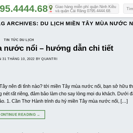
Số
Giao hàng miễn phí quận Ninh Kiều
và quận Cái Răng 0795.4444.68.
lượn
AG ARCHIVES:
DU LỊCH MIỀN TÂY MÙA NƯỚC N
TIN TỨC DU LỊCH
 nước nổi – hướng dẫn chi tiết
ON
31 THÁNG 10, 2022
BY
QUANTRI
Tây nên đi tỉnh nào? tới miền Tây mùa nước nổi, bạn sở hữu t
ng nét rất riêng, đảm bảo làm cho say lòng mọi du khách. Dưới 
hảo. 1. Cần Thơ Hành trình du hý miền Tây mùa nước nổi, […]
CONTINUE READING
→