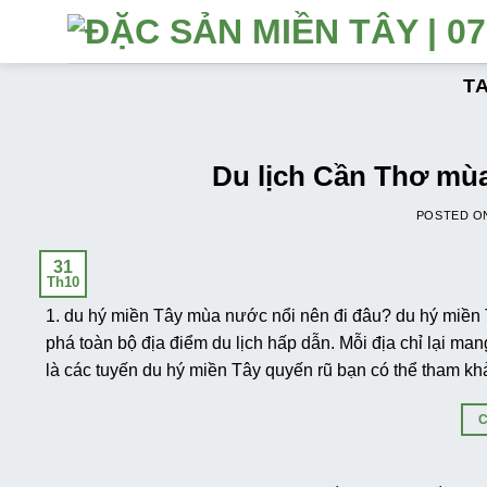
Số
lượng
T
Du lịch Cần Thơ mùa
POSTED 
31
Th10
1. du hý miền Tây mùa nước nổi nên đi đâu? du hý miền 
phá toàn bộ địa điểm du lịch hấp dẫn. Mỗi địa chỉ lại ma
là các tuyến du hý miền Tây quyến rũ bạn có thể tham k