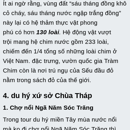
Ít
ai ngờ
rằng, vùng đất “sáu tháng đồng khô
cỏ cháy, sáu tháng nước ngập trắng đồng”
này lại
có
hệ thảm thực vật phong
phú
có
hơn
130 loài
.
Hệ động vật
vượt
trội
mang
hệ chim nước gồm 233 loài,
chiếm
đến
1/4 tổng số
những
loài chim ở
Việt Nam.
đặc trưng
, vườn
quốc gia
Tràm
Chim còn là nơi
trú ngụ
của Sếu đầu đỏ
nằm trong sách đỏ của
thế giới
.
4.
du hý
xứ sở Chùa Tháp
1. Chợ nổi Ngã Năm Sóc Trăng
Trong tour
du hý
miền Tây mùa nước nổi
mà
ko
đi chợ nổi Ngã Năm Sóc Trăng thì