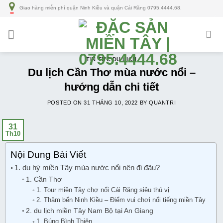
Số
Giao hàng miễn phí quận Ninh Kiều và quận Cái Răng 0795.4444.68.
lượng
TIN TỨC DU LỊCH
Du lịch Cần Thơ mùa nước nổi –
hướng dẫn chi tiết
POSTED ON
31 THÁNG 10, 2022
BY
QUANTRI
31
Th10
Nội Dung Bài Viết
1. du hý miền Tây mùa nước nổi nên đi đâu?
1. Cần Thơ
1. Tour miền Tây chợ nổi Cái Răng siêu thú vị
2. Thăm bến Ninh Kiều – Điểm vui chơi nổi tiếng miền Tây
2. du lịch miền Tây Nam Bộ tại An Giang
1. Búng Bình Thiên