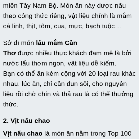
miền Tây Nam Bộ. Món ăn này được nấu
theo công thức riêng,
vật liệu
chính là mắm
cá linh,
thịt
, tôm, cua, mực, bạch tuộc…
Sở dĩ món
lẩu mắm Cần
Thơ
được
nhiều
thực khách
đam mê
là bởi
nước lẩu thơm ngon,
vật liệu
dễ kiếm.
Bạn
có
thể ăn kèm
cộng
với
20 loại rau khác
nhau.
lúc
ăn, chỉ cần đun sôi, cho
nguyên
liệu
rồi chờ chín và thả rau là
có
thể thưởng
thức.
2. Vịt nấu chao
Vịt nấu chao
là món ăn nằm trong Top 100