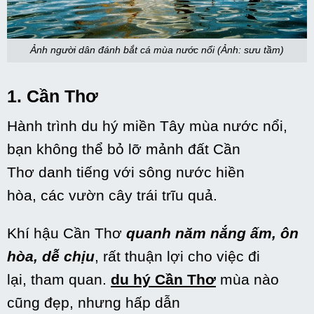
Ảnh người dân đánh bắt cá mùa nước nổi (Ảnh: sưu tầm)
1. Cần Thơ
Hành trình
du hý
miền Tây mùa nước nổi,
bạn
không thể
bỏ lỡ mảnh đất Cần
Thơ
danh tiếng
với
sông nước hiền
hòa,
các
vườn cây trái trĩu quả.
Khí hậu Cần Thơ
quanh
năm nắng ấm, ôn
hòa, dễ chịu
, rất
thuận lợi
cho việc
đi
lại
,
tham quan
.
du hý
Cần Thơ
mùa nào
cũng đẹp, nhưng
hấp dẫn