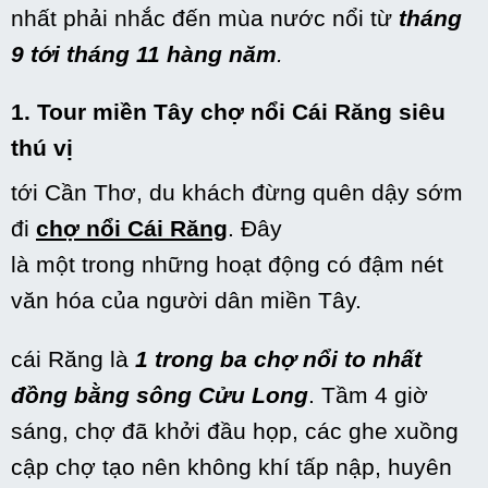
nhất
phải
nhắc
đến
mùa nước nổi
từ
tháng
9
tới
tháng 11 hàng năm
.
1. Tour miền Tây chợ nổi
Cái
Răng siêu
thú vị
tới
Cần Thơ, du khách đừng quên dậy sớm
đi
chợ nổi
Cái
Răng
. Đây
là
một
trong
những
hoạt động
có
đậm nét
văn hóa của người dân miền Tây.
cái
Răng là
1
trong ba chợ nổi
to
nhất
đồng bằng sông Cửu Long
. Tầm 4 giờ
sáng, chợ đã
khởi đầu
họp,
các
ghe xuồng
cập chợ tạo nên
không
khí
tấp nập
, huyên