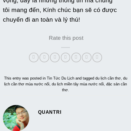
vọng
, đây là
những
thông tin
mà chúng
tôi mang đến, Kính chúc bạn sẽ
có
được
chuyến đi an toàn và lý thú!
Rate this post
This entry was posted in
Tin Tức Du Lịch
and tagged
du lịch cần thơ
,
du
lịch cần thơ mùa nước nổi
,
du lịch miền tây mùa nước nổi
,
đặc sản cần
thơ
.
QUANTRI