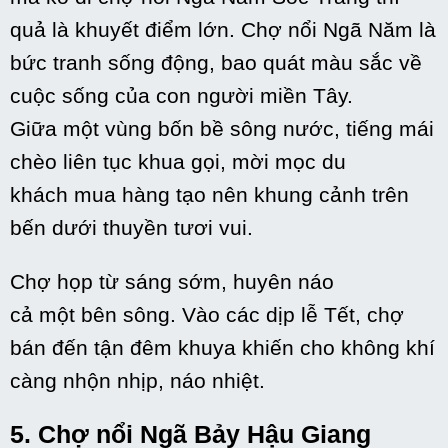
quả là
khuyết điểm
lớn
. Chợ nổi Ngã Năm là
bức tranh sống động,
bao quát
màu sắc về
cuộc sống của con người miền Tây.
Giữa
một
vùng bốn bề sông nước, tiếng mái
chèo
liên tục
khua gọi, mời mọc du
khách mua hàng tạo nên
khung cảnh
trên
bến dưới thuyền tươi vui.
Chợ họp
từ
sáng sớm, huyên náo
cả
một
bên sông. Vào
các
dịp lễ Tết, chợ
bán
đến
tận đêm khuya
khiến cho
không
khí
càng
nhộn nhịp
, náo nhiệt.
5. Chợ nổi Ngã Bảy Hậu Giang