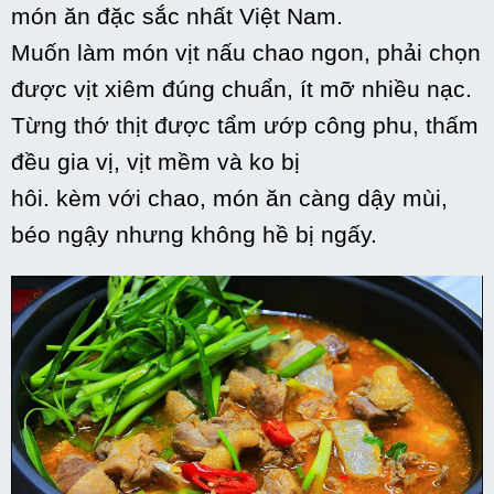
món ăn đặc sắc nhất Việt Nam.
Muốn
làm
món vịt nấu chao ngon, phải chọn
được vịt xiêm đúng chuẩn, ít mỡ
nhiều
nạc.
Từng thớ
thịt
được tẩm ướp công
phu
, thấm
đều gia vị, vịt mềm và
ko
bị
hôi. kèm
với
chao, món ăn càng dậy mùi,
béo ngậy nhưng
không hề
bị ngấy.