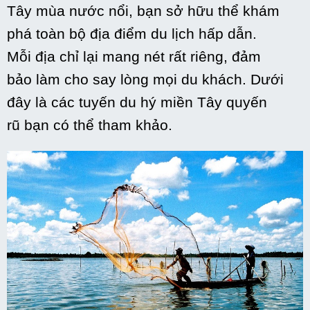
Tây mùa nước nổi, bạn
sở hữu
thể khám
phá
toàn bộ
địa điểm
du lịch
hấp dẫn
.
Mỗi
địa chỉ
lại
mang
nét rất riêng, đảm
bảo
làm cho
say lòng mọi du khách. Dưới
đây là
các
tuyến
du hý
miền Tây
quyến
rũ
bạn
có
thể tham khảo.