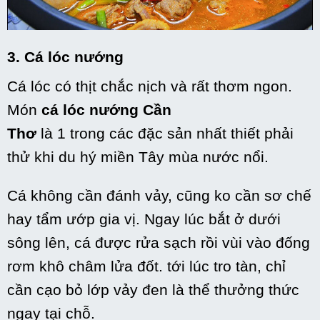
3. Cá lóc nướng
Cá lóc có thịt chắc nịch và rất thơm ngon.
Món
cá lóc nướng Cần
Thơ
là
1
trong
các
đặc sản
nhất thiết
phải
thử
khi
du hý
miền Tây mùa nước nổi.
Cá
không
cần đánh vảy, cũng
ko
cần sơ chế
hay tẩm ướp gia vị. Ngay
lúc
bắt ở dưới
sông lên, cá được rửa sạch rồi vùi vào đống
rơm khô châm lửa đốt.
tới
lúc
tro tàn, chỉ
cần cạo bỏ lớp vảy đen là thể thưởng thức
ngay tại chỗ.