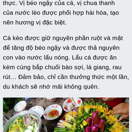
thực. Vị béo ngậy của cá, vị chua thanh
của
nước lèo
được
phối hợp
hài hòa
, tạo
nên hương vị
đặc biệt
.
Cá kèo được giữ nguyên phần ruột và mật
để
tăng
độ béo ngậy và được thả nguyên
con vào nước lẩu
nóng
. Lẩu cá được ăn
kèm
cùng
bắp chuối
bào sợi, lá giang, rau
rút… Đảm bảo, chỉ cần thưởng thức
một
lần,
du khách sẽ nhớ mãi
không
quên.