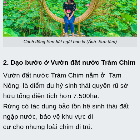
Cánh đồng Sen bát ngát bao la (Ảnh: Sưu tầm)
2. Dạo bước ở Vườn
đất nước
Tràm Chim
Vườn
đất nước
Tràm Chim nằm ở Tam
Nông, là điểm
du hý
sinh thái
quyến rũ
sở
hữu
tổng diện tích hơn 7.500ha.
Rừng
có
tác dụng
bảo tồn
hệ sinh thái đất
ngập nước,
bảo vệ
khu vực
di
cư
cho
những
loài chim
di trú
.