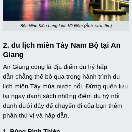
Bến Ninh Kiều Lung Linh Về Đêm (Ảnh: sưu tầm)
2.
du lịch
miền Tây Nam Bộ tại An
Giang
An Giang cũng là địa điểm
du hý
hấp
dẫn
chẳng thể
bỏ qua trong hành trình
du
lịch
miền Tây mùa nước nổi. Đừng quên lưu
lại ngay danh sách
những
điểm
du hý
nổi
danh
dưới đây để chuyến đi của bạn thêm
phần thú vị và
hấp dẫn
.
1. Búng Bình Thiên