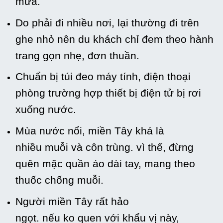
mưa
.
Do phải đi nhiều nơi, lại
thường
đi trên
ghe nhỏ nên du khách chỉ đem theo hành
trang gọn nhẹ,
đơn thuần
.
Chuẩn bị túi đeo máy tính, điện thoại
phòng trường hợp
thiết bị
điện tử bị rơi
xuống nước.
Mùa nước nổi, miền Tây khá là
nhiều muỗi và
côn trùng
.
vì thế
, đừng
quên mặc
quần áo
dài tay,
mang
theo
thuốc chống muỗi.
Người miền Tây rất hảo
ngọt.
nếu
ko
quen
với
khẩu vị này,