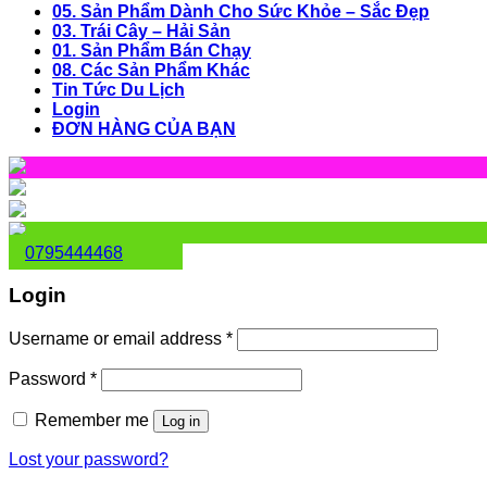
05. Sản Phẩm Dành Cho Sức Khỏe – Sắc Đẹp
03. Trái Cây – Hải Sản
01. Sản Phẩm Bán Chạy
08. Các Sản Phẩm Khác
Tin Tức Du Lịch
Login
ĐƠN HÀNG CỦA BẠN
0795444468
Login
Username or email address
*
Password
*
Remember me
Log in
Lost your password?