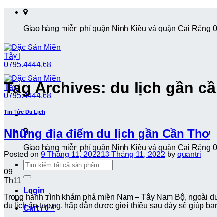
Skip
to
Giao hàng miễn phí quận Ninh Kiều và quận Cái Răng 
content
Tag Archives:
du lịch gần c
Tin Tức Du Lịch
Những địa điểm du lịch gần Cần Thơ
Giao hàng miễn phí quận Ninh Kiều và quận Cái Răng 
Posted on
9 Tháng 11, 2022
13 Tháng 11, 2022
by
quantri
Search
09
for:
Th11
Login
Trong hành trình khám phá miền Nam – Tây Nam Bộ, ngoài du 
du lịch ấn tượng, hấp dẫn được giới thiệu sau đây sẽ giúp b
Cart /
0
₫