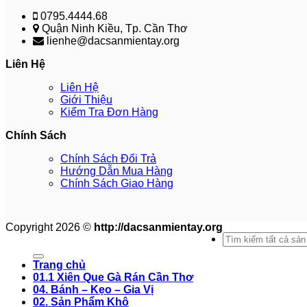
0795.4444.68
Quận Ninh Kiều, Tp. Cần Thơ
lienhe@dacsanmientay.org
Liên Hệ
Liên Hệ
Giới Thiệu
Kiểm Tra Đơn Hàng
Chính Sách
Chính Sách Đổi Trả
Hướng Dẫn Mua Hàng
Chính Sách Giao Hàng
Copyright 2026 ©
http://dacsanmientay.org
Search
for:
Trang chủ
01.1 Xiên Que Gà Rán Cần Thơ
04. Bánh – Kẹo – Gia Vị
02. Sản Phẩm Khô