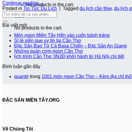
Continue reading
→
No products in the cart.
Posted in
Tin Tức Du Lịch
|
Tagged
du lịch cần thiw
,
du lịch 
Cart
Bài viết mới
No products in the cart.
Món ngon Miền Tây Hến xào cuốn bánh tráng
Sỉ lẻ xiên que uy tín tại Cần Thơ
Đặc Sản Bao Tử Cá Basa Chiên – Đặc Sản An Giang
Những quán cơm ngon Cần Thơ
lịch trình Cần Thơ 3N2Đ khởi hành từ Hà Nội chi tiết
Bình luận gần đây
quantri
trong
1001 món ngon Cần Thơ – Kèm địa chỉ thông
ĐẶC SẢN MIỀN TÂY.ORG
Về Chúng Tôi