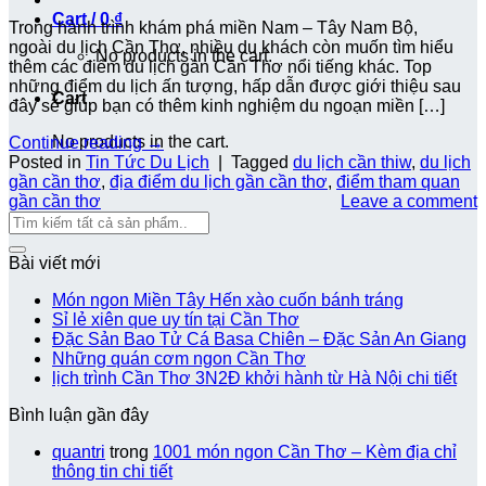
Cart /
0
₫
Trong hành trình khám phá miền Nam – Tây Nam Bộ,
ngoài du lịch Cần Thơ, nhiều du khách còn muốn tìm hiểu
No products in the cart.
thêm các điểm du lịch gần Cần Thơ nổi tiếng khác. Top
những điểm du lịch ấn tượng, hấp dẫn được giới thiệu sau
Cart
đây sẽ giúp bạn có thêm kinh nghiệm du ngoạn miền […]
No products in the cart.
Continue reading
→
Posted in
Tin Tức Du Lịch
|
Tagged
du lịch cần thiw
,
du lịch
gần cần thơ
,
địa điểm du lịch gần cần thơ
,
điểm tham quan
gần cần thơ
Leave a comment
Bài viết mới
Món ngon Miền Tây Hến xào cuốn bánh tráng
Sỉ lẻ xiên que uy tín tại Cần Thơ
Đặc Sản Bao Tử Cá Basa Chiên – Đặc Sản An Giang
Những quán cơm ngon Cần Thơ
lịch trình Cần Thơ 3N2Đ khởi hành từ Hà Nội chi tiết
Bình luận gần đây
quantri
trong
1001 món ngon Cần Thơ – Kèm địa chỉ
thông tin chi tiết