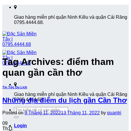
Skip
to
Giao hàng miễn phí quận Ninh Kiều và quận Cái Răng
content
0795.4444.68.
Tag Archives:
điểm tham
quan gần cần thơ
Tin Tức Du Lịch
Giao hàng miễn phí quận Ninh Kiều và quận Cái Răng
Những địa điểm du lịch gần Cần Thơ
0795.4444.68.
Search
Posted on
9 Tháng 11, 2022
13 Tháng 11, 2022
by
quantri
for:
09
Login
Th11