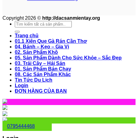
Copyright 2026 ©
http://dacsanmientay.org
Search
for:
Trang chủ
01.1 Xiên Que Gà Rán Cần Thơ
04. Bánh – Kẹo – Gia Vị
02. Sản Phẩm Khô
05. Sản Phẩm Dành Cho Sức Khỏe – Sắc Đẹp
03. Trái Cây – Hải Sản
01. Sản Phẩm Bán Chạy
08. Các Sản Phẩm Khác
Tin Tức Du Lịch
Login
ĐƠN HÀNG CỦA BẠN
0795444468