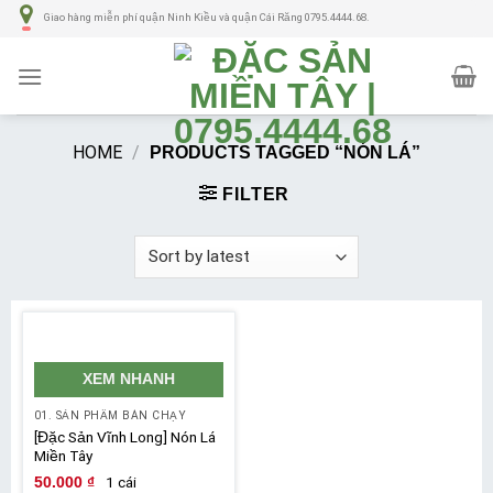
Số
Giao hàng miễn phí quận Ninh Kiều và quận Cái Răng 0795.4444.68.
lượng
HOME
/
PRODUCTS TAGGED “NÓN LÁ”
FILTER
XEM NHANH
01. SẢN PHẨM BÁN CHẠY
[Đặc Sản Vĩnh Long] Nón Lá
Miền Tây
1 cái
50.000
₫