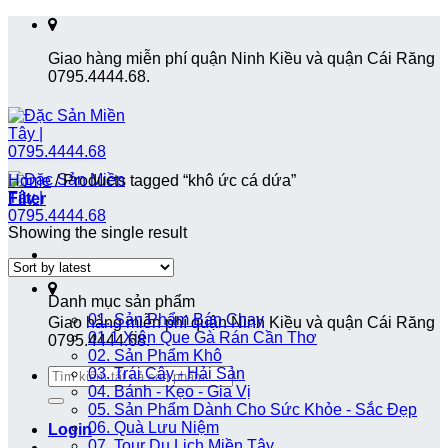
Skip
to
Giao hàng miễn phí quận Ninh Kiều và quận Cái Răng
content
0795.4444.68.
Home
/
Products tagged “khô ức cá dứa”
Filter
Showing the single result
Danh mục sản phẩm
01. Sản Phẩm Bán Chạy
Giao hàng miễn phí quận Ninh Kiều và quận Cái Răng
01.1 Xiên Que Gà Rán Cần Thơ
0795.4444.68.
02. Sản Phẩm Khô
Search
03. Trái Cây - Hải Sản
for:
04. Bánh - Kẹo - Gia Vị
05. Sản Phẩm Dành Cho Sức Khỏe - Sắc Đẹp
06. Quà Lưu Niệm
Login
07. Tour Du Lịch Miền Tây