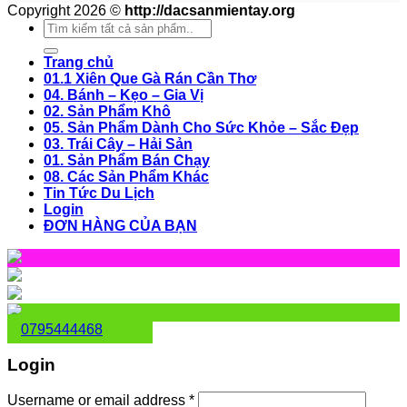
Copyright 2026 ©
http://dacsanmientay.org
Search
for:
Trang chủ
01.1 Xiên Que Gà Rán Cần Thơ
04. Bánh – Kẹo – Gia Vị
02. Sản Phẩm Khô
05. Sản Phẩm Dành Cho Sức Khỏe – Sắc Đẹp
03. Trái Cây – Hải Sản
01. Sản Phẩm Bán Chạy
08. Các Sản Phẩm Khác
Tin Tức Du Lịch
Login
ĐƠN HÀNG CỦA BẠN
0795444468
Login
Username or email address
*