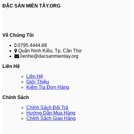
ĐẶC SẢN MIỀN TÂY.ORG
Về Chúng Tôi
0795.4444.68
Quận Ninh Kiều, Tp. Cần Thơ
lienhe@dacsanmientay.org
Liên Hệ
Liên Hệ
Giới Thiệu
Kiểm Tra Đơn Hàng
Chính Sách
Chính Sách Đổi Trả
Hướng Dẫn Mua Hàng
Chính Sách Giao Hàng