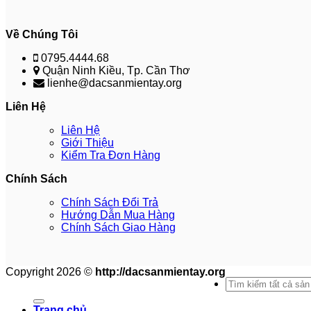
Về Chúng Tôi
0795.4444.68
Quận Ninh Kiều, Tp. Cần Thơ
lienhe@dacsanmientay.org
Liên Hệ
Liên Hệ
Giới Thiệu
Kiểm Tra Đơn Hàng
Chính Sách
Chính Sách Đổi Trả
Hướng Dẫn Mua Hàng
Chính Sách Giao Hàng
Copyright 2026 ©
http://dacsanmientay.org
Search
for:
Trang chủ