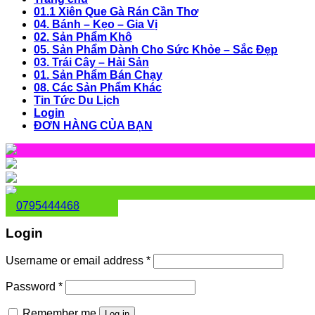
01.1 Xiên Que Gà Rán Cần Thơ
04. Bánh – Kẹo – Gia Vị
02. Sản Phẩm Khô
05. Sản Phẩm Dành Cho Sức Khỏe – Sắc Đẹp
03. Trái Cây – Hải Sản
01. Sản Phẩm Bán Chạy
08. Các Sản Phẩm Khác
Tin Tức Du Lịch
Login
ĐƠN HÀNG CỦA BẠN
0795444468
Login
Username or email address
*
Password
*
Remember me
Log in