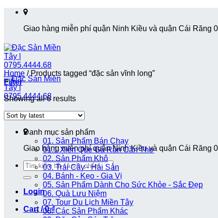
Skip
to
Giao hàng miễn phí quận Ninh Kiều và quận Cái Răng 
content
Home
/
Products tagged “đặc sản vĩnh long”
Filter
Showing all 6 results
Danh mục sản phẩm
01. Sản Phẩm Bán Chạy
Giao hàng miễn phí quận Ninh Kiều và quận Cái Răng 
01.1 Xiên Que Gà Rán Cần Thơ
02. Sản Phẩm Khô
Search
03. Trái Cây - Hải Sản
for:
04. Bánh - Kẹo - Gia Vị
05. Sản Phẩm Dành Cho Sức Khỏe - Sắc Đẹp
Login
06. Quà Lưu Niệm
07. Tour Du Lịch Miền Tây
Cart /
0
₫
08. Các Sản Phẩm Khác