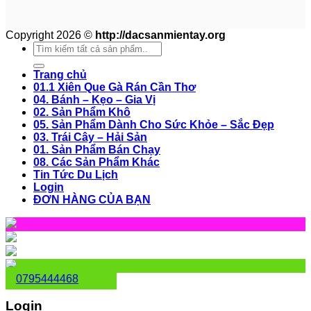
Copyright 2026 ©
http://dacsanmientay.org
Search
for:
Trang chủ
01.1 Xiên Que Gà Rán Cần Thơ
04. Bánh – Kẹo – Gia Vị
02. Sản Phẩm Khô
05. Sản Phẩm Dành Cho Sức Khỏe – Sắc Đẹp
03. Trái Cây – Hải Sản
01. Sản Phẩm Bán Chạy
08. Các Sản Phẩm Khác
Tin Tức Du Lịch
Login
ĐƠN HÀNG CỦA BẠN
0795444468
Login