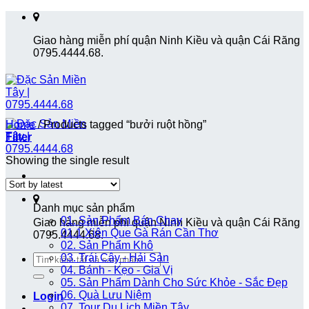
Skip
to
Giao hàng miễn phí quận Ninh Kiều và quận Cái Răng
content
0795.4444.68.
Home
/
Products tagged “bưởi ruột hồng”
Filter
Showing the single result
Danh mục sản phẩm
01. Sản Phẩm Bán Chạy
Giao hàng miễn phí quận Ninh Kiều và quận Cái Răng
01.1 Xiên Que Gà Rán Cần Thơ
0795.4444.68.
02. Sản Phẩm Khô
Search
03. Trái Cây - Hải Sản
for:
04. Bánh - Kẹo - Gia Vị
05. Sản Phẩm Dành Cho Sức Khỏe - Sắc Đẹp
06. Quà Lưu Niệm
Login
07. Tour Du Lịch Miền Tây