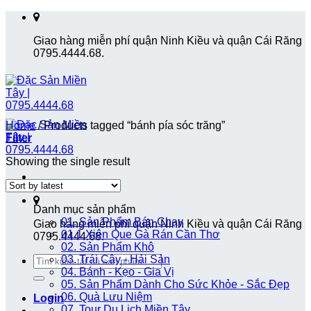
Skip
to
Giao hàng miễn phí quận Ninh Kiều và quận Cái Răng
content
0795.4444.68.
Home
/
Products tagged “bánh pía sóc trăng”
Filter
Showing the single result
Danh mục sản phẩm
01. Sản Phẩm Bán Chạy
Giao hàng miễn phí quận Ninh Kiều và quận Cái Răng
01.1 Xiên Que Gà Rán Cần Thơ
0795.4444.68.
02. Sản Phẩm Khô
Search
03. Trái Cây - Hải Sản
for:
04. Bánh - Kẹo - Gia Vị
05. Sản Phẩm Dành Cho Sức Khỏe - Sắc Đẹp
06. Quà Lưu Niệm
Login
07. Tour Du Lịch Miền Tây