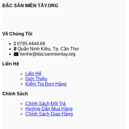
ĐẶC SẢN MIỀN TÂY.ORG
Về Chúng Tôi
0795.4444.68
Quận Ninh Kiều, Tp. Cần Thơ
lienhe@dacsanmientay.org
Liên Hệ
Liên Hệ
Giới Thiệu
Kiểm Tra Đơn Hàng
Chính Sách
Chính Sách Đổi Trả
Hướng Dẫn Mua Hàng
Chính Sách Giao Hàng