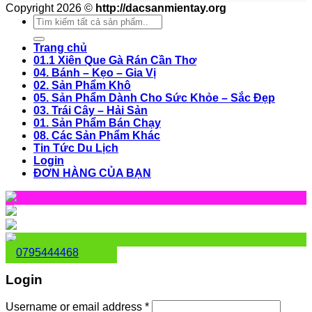
Copyright 2026 ©
http://dacsanmientay.org
Search
for:
Trang chủ
01.1 Xiên Que Gà Rán Cần Thơ
04. Bánh – Kẹo – Gia Vị
02. Sản Phẩm Khô
05. Sản Phẩm Dành Cho Sức Khỏe – Sắc Đẹp
03. Trái Cây – Hải Sản
01. Sản Phẩm Bán Chạy
08. Các Sản Phẩm Khác
Tin Tức Du Lịch
Login
ĐƠN HÀNG CỦA BẠN
0795444468
Login
Username or email address
*