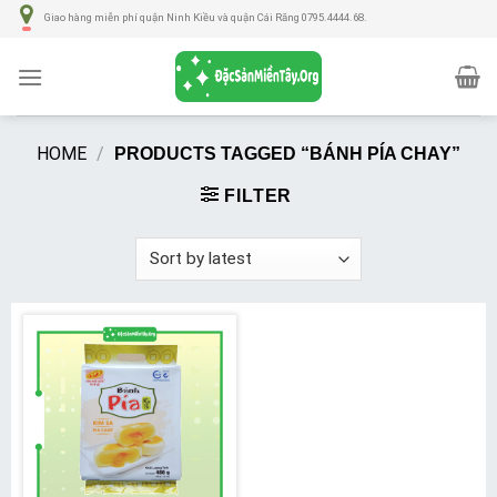
Số
Giao hàng miễn phí quận Ninh Kiều và quận Cái Răng 0795.4444.68.
lượng
HOME
/
PRODUCTS TAGGED “BÁNH PÍA CHAY”
FILTER