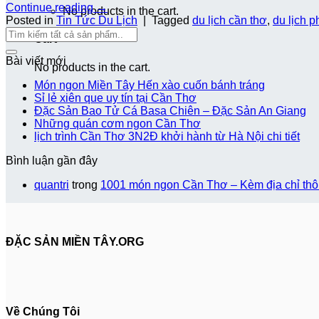
Continue reading
→
No products in the cart.
Posted in
Tin Tức Du Lịch
|
Tagged
du lịch cần thơ
,
du lịch p
Cart
Bài viết mới
No products in the cart.
Món ngon Miền Tây Hến xào cuốn bánh tráng
Sỉ lẻ xiên que uy tín tại Cần Thơ
Đặc Sản Bao Tử Cá Basa Chiên – Đặc Sản An Giang
Những quán cơm ngon Cần Thơ
lịch trình Cần Thơ 3N2Đ khởi hành từ Hà Nội chi tiết
Bình luận gần đây
quantri
trong
1001 món ngon Cần Thơ – Kèm địa chỉ thông
ĐẶC SẢN MIỀN TÂY.ORG
Về Chúng Tôi