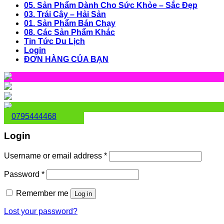
05. Sản Phẩm Dành Cho Sức Khỏe – Sắc Đẹp
03. Trái Cây – Hải Sản
01. Sản Phẩm Bán Chạy
08. Các Sản Phẩm Khác
Tin Tức Du Lịch
Login
ĐƠN HÀNG CỦA BẠN
0795444468
Login
Username or email address
*
Password
*
Remember me
Log in
Lost your password?