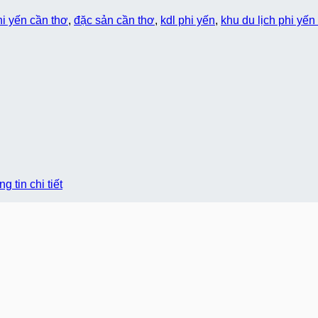
hi yến cần thơ
,
đặc sản cần thơ
,
kdl phi yến
,
khu du lịch phi yến
 tin chi tiết