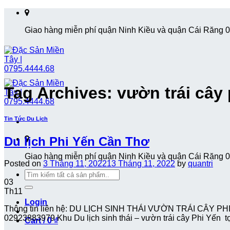
Skip
to
Giao hàng miễn phí quận Ninh Kiều và quận Cái Răng 
content
Tag Archives:
vườn trái cây 
Tin Tức Du Lịch
Du lịch Phi Yến Cần Thơ
Giao hàng miễn phí quận Ninh Kiều và quận Cái Răng 
Posted on
3 Tháng 11, 2022
13 Tháng 11, 2022
by
quantri
Search
03
for:
Th11
Login
Thông tin liên hệ: DU LỊCH SINH THÁI VƯỜN TRÁI CÂY PHI Y
02923883979 Khu Du lịch sinh thái – vườn trái cây Phi Yến tọ
Cart /
0
₫