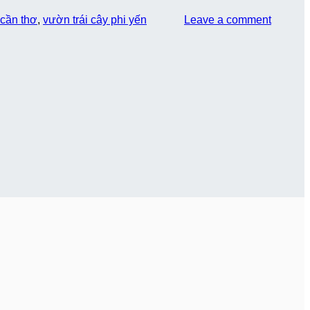
 cần thơ
,
vườn trái cây phi yến
Leave a comment