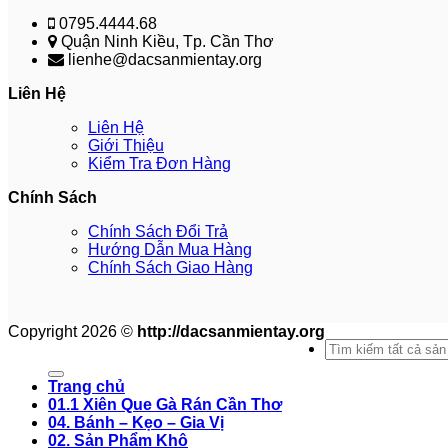
0795.4444.68
Quận Ninh Kiều, Tp. Cần Thơ
lienhe@dacsanmientay.org
Liên Hệ
Liên Hệ
Giới Thiệu
Kiểm Tra Đơn Hàng
Chính Sách
Chính Sách Đổi Trả
Hướng Dẫn Mua Hàng
Chính Sách Giao Hàng
Copyright 2026 ©
http://dacsanmientay.org
Search
for:
Trang chủ
01.1 Xiên Que Gà Rán Cần Thơ
04. Bánh – Kẹo – Gia Vị
02. Sản Phẩm Khô