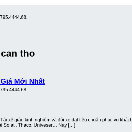
0795.4444.68.
i can tho
 Giá Mới Nhất
0795.4444.68.
i xế giàu kinh nghiệm và đội xe đạt tiêu chuẩn phục vu khách 
ai Solati, Thaco, Univeser… Nay […]