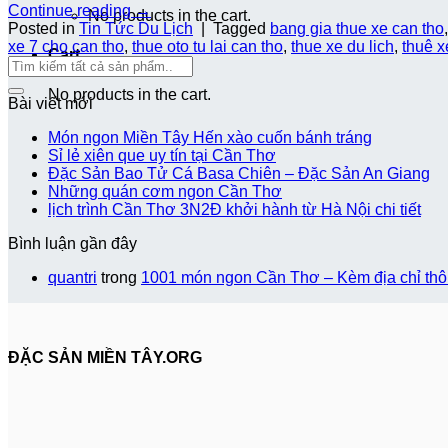
Continue reading
→
No products in the cart.
Posted in
Tin Tức Du Lịch
|
Tagged
bang gia thue xe can tho
xe 7 cho can tho
,
thue oto tu lai can tho
,
thue xe du lich
,
thuê x
Cart
No products in the cart.
Bài viết mới
Món ngon Miền Tây Hến xào cuốn bánh tráng
Sỉ lẻ xiên que uy tín tại Cần Thơ
Đặc Sản Bao Tử Cá Basa Chiên – Đặc Sản An Giang
Những quán cơm ngon Cần Thơ
lịch trình Cần Thơ 3N2Đ khởi hành từ Hà Nội chi tiết
Bình luận gần đây
quantri
trong
1001 món ngon Cần Thơ – Kèm địa chỉ thông
ĐẶC SẢN MIỀN TÂY.ORG