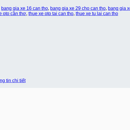
,
bang gia xe 16 can tho
,
bang gia xe 29 cho can tho
,
bang gia x
e oto cần thơ
,
thue xe oto tai can tho
,
thue xe tu lai can tho
 tin chi tiết