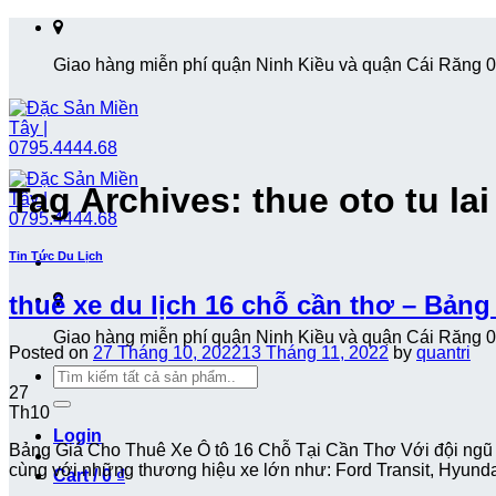
Skip
to
Giao hàng miễn phí quận Ninh Kiều và quận Cái Răng 
content
Tag Archives:
thue oto tu la
Tin Tức Du Lịch
thuê xe du lịch 16 chỗ cần thơ – Bảng
Giao hàng miễn phí quận Ninh Kiều và quận Cái Răng 
Posted on
27 Tháng 10, 2022
13 Tháng 11, 2022
by
quantri
Search
27
for:
Th10
Login
Bảng Giá Cho Thuê Xe Ô tô 16 Chỗ Tại Cần Thơ Với đội ngũ Tà
cùng với những thương hiệu xe lớn như: Ford Transit, Hyund
Cart /
0
₫