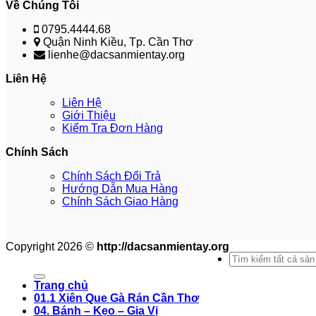
Về Chúng Tôi
0795.4444.68
Quận Ninh Kiều, Tp. Cần Thơ
lienhe@dacsanmientay.org
Liên Hệ
Liên Hệ
Giới Thiệu
Kiểm Tra Đơn Hàng
Chính Sách
Chính Sách Đổi Trả
Hướng Dẫn Mua Hàng
Chính Sách Giao Hàng
Copyright 2026 ©
http://dacsanmientay.org
Search
for:
Trang chủ
01.1 Xiên Que Gà Rán Cần Thơ
04. Bánh – Kẹo – Gia Vị