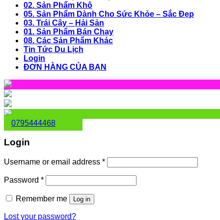
02. Sản Phẩm Khô
05. Sản Phẩm Dành Cho Sức Khỏe – Sắc Đẹp
03. Trái Cây – Hải Sản
01. Sản Phẩm Bán Chạy
08. Các Sản Phẩm Khác
Tin Tức Du Lịch
Login
ĐƠN HÀNG CỦA BẠN
0795444468
Login
Username or email address
*
Password
*
Remember me
Log in
Lost your password?