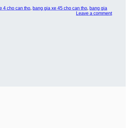
e 4 cho can tho
,
bang gia xe 45 cho can tho
,
bang gia
Leave a comment