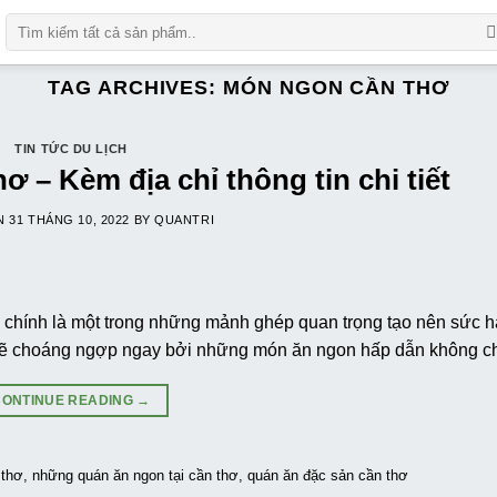
Số
lượng
TAG ARCHIVES:
MÓN NGON CẦN THƠ
TIN TỨC DU LỊCH
 – Kèm địa chỉ thông tin chi tiết
ON
31 THÁNG 10, 2022
BY
QUANTRI
 chính là một trong những mảnh ghép quan trọng tạo nên sức 
ẽ choáng ngợp ngay bởi những món ăn ngon hấp dẫn không chỉ
CONTINUE READING
→
 thơ
,
những quán ăn ngon tại cần thơ
,
quán ăn đặc sản cần thơ