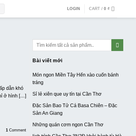
LOGIN
CART /
0
₫
Bài viết mới
Món ngon Miền Tây Hến xào cuốn bánh
tráng
hấp dẫn khó
Sỉ lẻ xiên que uy tín tại Cần Thơ
 ở hình […]
Đặc Sản Bao Tử Cá Basa Chiên – Đặc
Sản An Giang
Những quán cơm ngon Cần Thơ
1
Comment