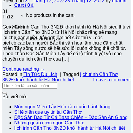
Posted on
31 Tháng 12, 2022
23 Tháng 12, 2022
by
quantri
Cart /
0
₫
31
No products in the cart.
Th12
Cart
Gợi ý lộ trình Cần Thơ 3N2Đ khởi hành từ Hà Nội siêu thú vị
lịch trình Cần Thơ 3N2Đ từ Hà Nội chắc rằng sẽ mang
lại cho bạn nhiều trải nghiệm hết sức thú vị. đặc
No products in the cart.
biệt có các bạn người Bắc thì văn hóa, ẩm thực đậm chất
miền Tây sông nước sẽ hết sức lôi cuốn không thể chối từ.
Theo chân Đặc Sản Miền Tây để có lộ trình tuyệt vời cho
chuyến du lịch cần Thơ của […]
Continue reading
→
Posted in
Tin Tức Du Lịch
|
Tagged
lịch trình Cần Thơ
3N2Đ khởi hành từ Hà Nội chi tiết
Leave a comment
Bài viết mới
Món ngon Miền Tây Hến xào cuốn bánh tráng
Sỉ lẻ xiên que uy tín tại Cần Thơ
Đặc Sản Bao Tử Cá Basa Chiên – Đặc Sản An Giang
Những quán cơm ngon Cần Thơ
lịch trình Cần Thơ 3N2Đ khởi hành từ Hà Nội chi tiết