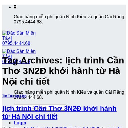
Skip
to
Giao hàng miễn phí quận Ninh Kiều và quận Cái Răng
content
0795.4444.68.
Tag Archives:
lịch trình Cần
Thơ 3N2Đ khởi hành từ Hà
Nội chi tiết
Giao hàng miễn phí quận Ninh Kiều và quận Cái Răng
Tin Tức Du Lịch
0795.4444.68.
Search
lịch trình Cần Thơ 3N2Đ khởi hành
for:
từ Hà Nội chi tiết
Login