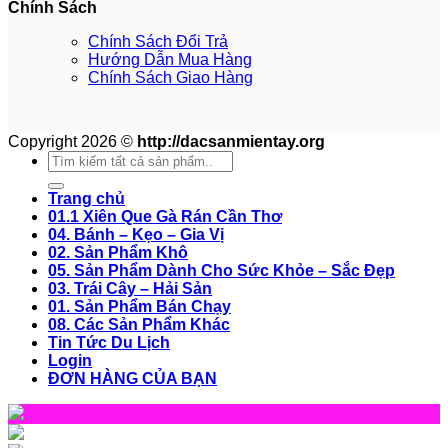
Chính Sách
Chính Sách Đổi Trả
Hướng Dẫn Mua Hàng
Chính Sách Giao Hàng
Copyright 2026 ©
http://dacsanmientay.org
Search
for:
Trang chủ
01.1 Xiên Que Gà Rán Cần Thơ
04. Bánh – Kẹo – Gia Vị
02. Sản Phẩm Khô
05. Sản Phẩm Dành Cho Sức Khỏe – Sắc Đẹp
03. Trái Cây – Hải Sản
01. Sản Phẩm Bán Chạy
08. Các Sản Phẩm Khác
Tin Tức Du Lịch
Login
ĐƠN HÀNG CỦA BẠN