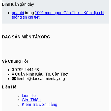
Bình luận gần đây
quantri
trong
1001 món ngon Cần Thơ – Kèm địa chỉ
thông tin chi tiết
ĐẶC SẢN MIỀN TÂY.ORG
Về Chúng Tôi
0795.4444.68
Quận Ninh Kiều, Tp. Cần Thơ
lienhe@dacsanmientay.org
Liên Hệ
Liên Hệ
Giới Thiệu
Kiểm Tra Đơn Hàng