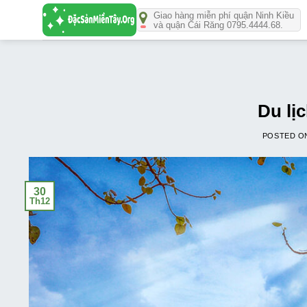
Số
Giao hàng miễn phí quận Ninh Kiều
lượng
và quận Cái Răng 0795.4444.68.
Du lị
POSTED 
30
Th12