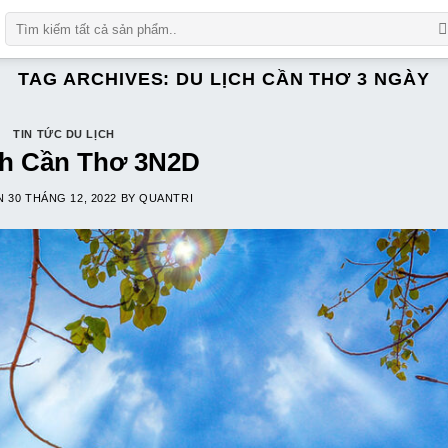
Số
lượng
TAG ARCHIVES:
DU LỊCH CẦN THƠ 3 NGÀY
TIN TỨC DU LỊCH
ch Cần Thơ 3N2D
ON
30 THÁNG 12, 2022
BY
QUANTRI