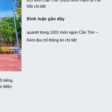
lịch trình Cần Thơ 3N2Đ khởi hành từ Hà
Nội chi tiết
Bình luận gần đây
quantri
trong
1001 món ngon Cần Thơ –
Kèm địa chỉ thông tin chi tiết
i tiếng,
ản Miền