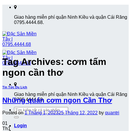
Skip
to
Giao hàng miễn phí quận Ninh Kiều và quận Cái Răng
content
0795.4444.68.
Tag Archives:
cơm tấm
ngon cần thơ
Tin Tức Du Lịch
Giao hàng miễn phí quận Ninh Kiều và quận Cái Răng
Những quán cơm ngon Cần Thơ
0795.4444.68.
Search
Posted on
1 Tháng 1, 2023
25 Tháng 12, 2022
by
quantri
for:
01
Login
Th1