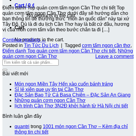
Cart /
0
₫
Điểm danh Top quán cơm tấm ngon Cần Thơ chi tiết Top
quán cơm tấm ngon Cần Thơ dưới đây sẽ hướng dẫn cho
No products in the cart.
bạn thông tin để thưởng thức “món ăn quốc dân” này tại xứ
Tây Đô. Dù là đi du lịch Cần Thơ hay là bất cứ đâu, hương
Cart
vị của món cơm tấm vẫn theo bước chân ta đi […]
No products in the cart.
Continue reading
→
Posted in
Tin Tức Du Lịch
|
Tagged
cơm tấm ngon cần thơ
,
Điểm danh Top quán cơm tấm ngon Cần Thơ chi tiết
,
Những
quán cơm ngon Cần Thơ
Leave a comment
Bài viết mới
Món ngon Miền Tây Hến xào cuốn bánh tráng
Sỉ lẻ xiên que uy tín tại Cần Thơ
Đặc Sản Bao Tử Cá Basa Chiên – Đặc Sản An Giang
Những quán cơm ngon Cần Thơ
lịch trình Cần Thơ 3N2Đ khởi hành từ Hà Nội chi tiết
Bình luận gần đây
quantri
trong
1001 món ngon Cần Thơ – Kèm địa chỉ
thông tin chi tiết