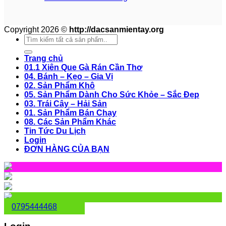
Copyright 2026 ©
http://dacsanmientay.org
Search
for:
Trang chủ
01.1 Xiên Que Gà Rán Cần Thơ
04. Bánh – Kẹo – Gia Vị
02. Sản Phẩm Khô
05. Sản Phẩm Dành Cho Sức Khỏe – Sắc Đẹp
03. Trái Cây – Hải Sản
01. Sản Phẩm Bán Chạy
08. Các Sản Phẩm Khác
Tin Tức Du Lịch
Login
ĐƠN HÀNG CỦA BẠN
0795444468