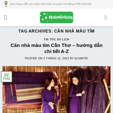
Số
Giao hàng miễn phí quận Ninh Kiều và quận Cái Răng 0795.4444.68.
lượng
TAG ARCHIVES:
CĂN NHÀ MÀU TÍM
TIN TỨC DU LỊCH
Căn nhà màu tím Cần Thơ – hướng dẫn
chi tiết A-Z
POSTED ON
2 THÁNG 11, 2022
BY
QUANTRI
02
Th11