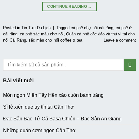
CONTINUE READING
→
Posted in
Tin Tức Du Lịch
|
Tagged
cà phê chợ nổi cái răng
,
cà phê ở
cái răng
,
cà phê sắc màu chợ nổi
,
Quán cà phê độc đáo và thú vị tại chợ
nổi Cái Răng
,
sắc màu chợ nổi coffee & tea
Leave a comment
Bài viết mới
Món ngon Miền Tây Hến xào cuốn bánh tráng
Sỉ lẻ xiên que uy tín tại Cần Thơ
Đặc Sản Bao Tử Cá Basa Chiên – Đặc Sản An Giang
Những quán cơm ngon Cần Thơ