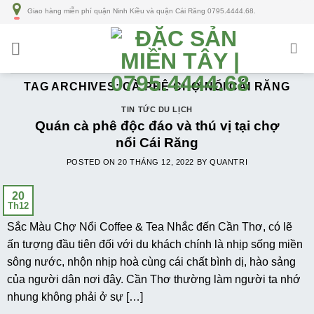
Số
Giao hàng miễn phí quận Ninh Kiều và quận Cái Răng 0795.4444.68.
lượng
TAG ARCHIVES:
CÀ PHÊ CHỢ NỔI CÁI RĂNG
TIN TỨC DU LỊCH
Quán cà phê độc đáo và thú vị tại chợ
nổi Cái Răng
POSTED ON
20 THÁNG 12, 2022
BY
QUANTRI
20
Th12
Sắc Màu Chợ Nổi Coffee & Tea Nhắc đến Cần Thơ, có lẽ
ấn tượng đầu tiên đối với du khách chính là nhịp sống miền
sông nước, nhộn nhịp hoà cùng cái chất bình dị, hào sảng
của người dân nơi đây. Cần Thơ thường làm người ta nhớ
nhung không phải ở sự […]