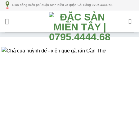
Số
Giao hàng miễn phí quận Ninh Kiều và quận Cái Răng 0795.4444.68.
lượng