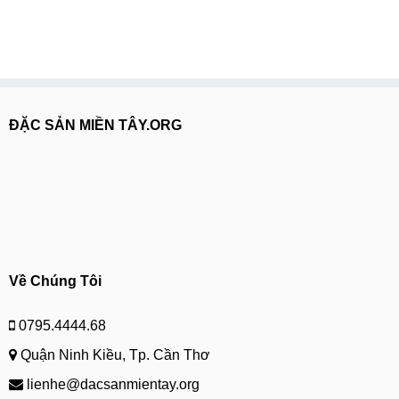
ĐẶC SẢN MIỀN TÂY.ORG
Về Chúng Tôi
0795.4444.68
Quận Ninh Kiều, Tp. Cần Thơ
lienhe@dacsanmientay.org