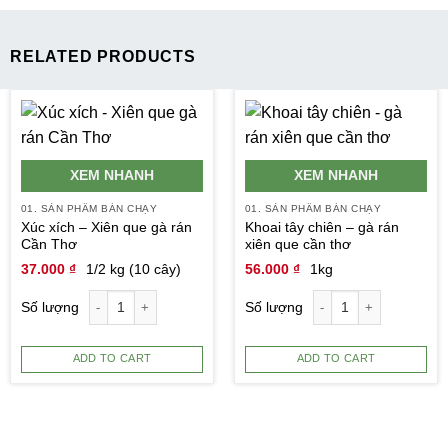
RELATED PRODUCTS
XEM NHANH
XEM NHANH
01. SẢN PHẨM BÁN CHẠY
01. SẢN PHẨM BÁN CHẠY
Xúc xích – Xiên que gà rán
Khoai tây chiên – gà rán
Cần Thơ
xiên que cần thơ
37.000
₫
1/2 kg (10 cây)
56.000
₫
1kg
Số lượng
Số lượng
ADD TO CART
ADD TO CART