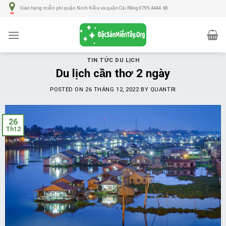
Số
Giao hàng miễn phí quận Ninh Kiều và quận Cái Răng 0795.4444.68.
lượng
TIN TỨC DU LỊCH
Du lịch cần thơ 2 ngày
POSTED ON
26 THÁNG 12, 2022
BY
QUANTRI
26
Th12