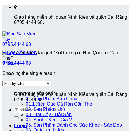
Skip
to
Giao hàng miễn phí quận Ninh Kiều và quận Cái Răng
content
0795.4444.68.
Home
/
Products tagged “Xốt tương ớt Hàn Quốc ở Cần
Thơ”
Filter
Showing the single result
Danh mục sản phẩm
Giao hàng miễn phí quận Ninh Kiều và quận Cái Răng
01. Sản Phẩm Bán Chạy
0795.4444.68.
01.1 Xiên Que Gà Rán Cần Thơ
Search
02. Sản Phẩm Khô
for:
03. Trái Cây - Hải Sản
04. Bánh - Kẹo - Gia Vị
05. Sản Phẩm Dành Cho Sức Khỏe - Sắc Đẹp
Login
06. Quà Lưu Niệm