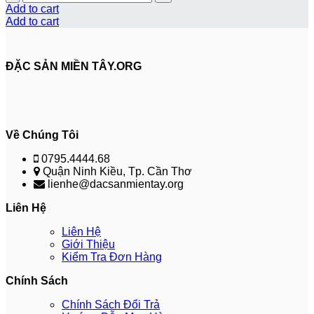
Add to cart
Add to cart
ĐẶC SẢN MIỀN TÂY.ORG
Về Chúng Tôi
0795.4444.68
Quận Ninh Kiều, Tp. Cần Thơ
lienhe@dacsanmientay.org
Liên Hệ
Liên Hệ
Giới Thiệu
Kiểm Tra Đơn Hàng
Chính Sách
Chính Sách Đổi Trả