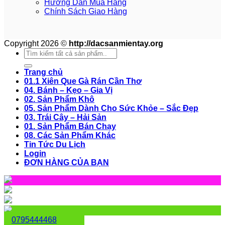
Hướng Dẫn Mua Hàng
Chính Sách Giao Hàng
Copyright 2026 ©
http://dacsanmientay.org
Search
for:
Trang chủ
01.1 Xiên Que Gà Rán Cần Thơ
04. Bánh – Kẹo – Gia Vị
02. Sản Phẩm Khô
05. Sản Phẩm Dành Cho Sức Khỏe – Sắc Đẹp
03. Trái Cây – Hải Sản
01. Sản Phẩm Bán Chạy
08. Các Sản Phẩm Khác
Tin Tức Du Lịch
Login
ĐƠN HÀNG CỦA BẠN
0795444468