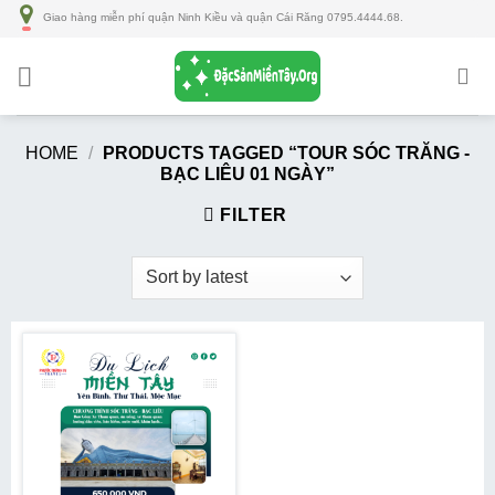
Số
Giao hàng miễn phí quận Ninh Kiều và quận Cái Răng 0795.4444.68.
lượng
HOME
/
PRODUCTS TAGGED “TOUR SÓC TRĂNG -
BẠC LIÊU 01 NGÀY”
FILTER