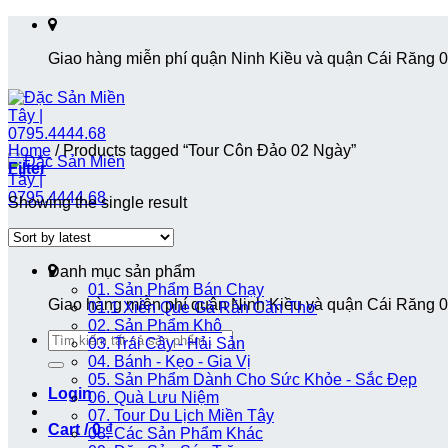
Skip
to
Giao hàng miễn phí quận Ninh Kiều và quận Cái Răng 
content
Home
/
Products tagged “Tour Côn Đảo 02 Ngày”
Filter
Showing the single result
Danh mục sản phẩm
01. Sản Phẩm Bán Chạy
Giao hàng miễn phí quận Ninh Kiều và quận Cái Răng 
01.1 Xiên Que Gà Rán Cần Thơ
02. Sản Phẩm Khô
Search
03. Trái Cây - Hải Sản
for:
04. Bánh - Kẹo - Gia Vị
05. Sản Phẩm Dành Cho Sức Khỏe - Sắc Đẹp
Login
06. Quà Lưu Niệm
07. Tour Du Lịch Miền Tây
Cart /
0
₫
08. Các Sản Phẩm Khác