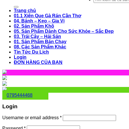
for:
Trang chủ
01.1 Xiên Que Gà Rán Cần Thơ
04. Bánh – Kẹo – Gia Vị
02. Sản Phẩm Khô
05. Sản Phẩm Dành Cho Sức Khỏe – Sắc Đẹp
03. Trái Cây – Hải Sản
01. Sản Phẩm Bán Chạy
08. Các Sản Phẩm Khác
Tin Tức Du Lịch
Login
ĐƠN HÀNG CỦA BẠN
0795444468
Login
Username or email address
*
Password
*