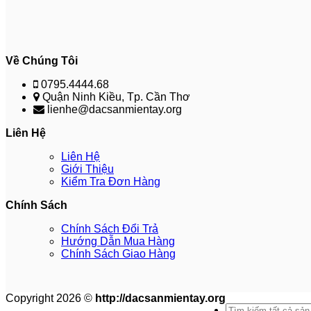
Về Chúng Tôi
0795.4444.68
Quận Ninh Kiều, Tp. Cần Thơ
lienhe@dacsanmientay.org
Liên Hệ
Liên Hệ
Giới Thiệu
Kiểm Tra Đơn Hàng
Chính Sách
Chính Sách Đổi Trả
Hướng Dẫn Mua Hàng
Chính Sách Giao Hàng
Copyright 2026 ©
http://dacsanmientay.org
Search