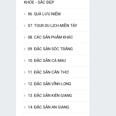
KHỎE - SẮC ĐẸP
06. QUÀ LƯU NIỆM
07. TOUR DU LỊCH MIỀN TÂY
08. CÁC SẢN PHẨM KHÁC
09. ĐẶC SẢN SÓC TRĂNG
10. ĐẶC SẢN CÀ MAU
11. ĐẶC SẢN CẦN THƠ
12. ĐẶC SẢN VĨNH LONG
13. ĐẶC SẢN KIÊN GIANG
14. ĐẶC SẢN AN GIANG