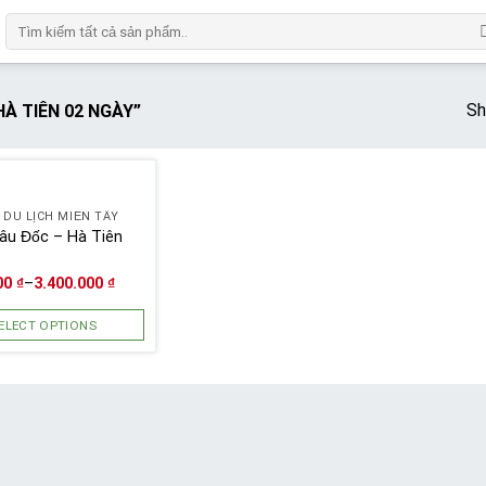
Số
lượng
Sh
À TIÊN 02 NGÀY”
 DU LỊCH MIỀN TÂY
âu Đốc – Hà Tiên
y
000
₫
–
3.400.000
₫
ELECT OPTIONS