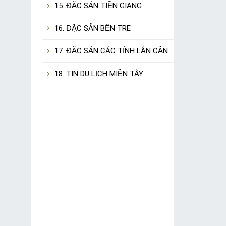
15. ĐẶC SẢN TIỀN GIANG
16. ĐẶC SẢN BẾN TRE
17. ĐẶC SẢN CÁC TỈNH LÂN CẬN
18. TIN DU LỊCH MIỀN TÂY