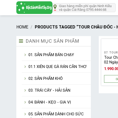
Số
Giao hàng miễn phí quận Ninh Kiều
lượng
và quận Cái Răng 0795.4444.68.
HOME
/
PRODUCTS TAGGED “TOUR CHÂU ĐỐC - H
DANH MỤC SẢN PHẨM
07. TOUR
01. SẢN PHẨM BÁN CHẠY
Tour Ch
02 Ngà
01.1 XIÊN QUE GÀ RÁN CẦN THƠ
1.990.
02. SẢN PHẨM KHÔ
S
03. TRÁI CÂY - HẢI SẢN
04. BÁNH - KẸO - GIA VỊ
05. SẢN PHẨM DÀNH CHO SỨC