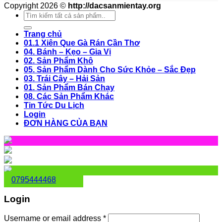
Copyright 2026 ©
http://dacsanmientay.org
Search
for:
Trang chủ
01.1 Xiên Que Gà Rán Cần Thơ
04. Bánh – Kẹo – Gia Vị
02. Sản Phẩm Khô
05. Sản Phẩm Dành Cho Sức Khỏe – Sắc Đẹp
03. Trái Cây – Hải Sản
01. Sản Phẩm Bán Chạy
08. Các Sản Phẩm Khác
Tin Tức Du Lịch
Login
ĐƠN HÀNG CỦA BẠN
0795444468
Login
Username or email address
*