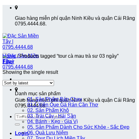
Skip
to
Giao hàng miễn phí quận Ninh Kiều và quận Cái Răng
content
0795.4444.68.
Home
/
Products tagged “tour cà mau trà sư 03 ngày”
Filter
Showing the single result
Danh mục sản phẩm
01. Sản Phẩm Bán Chạy
Giao hàng miễn phí quận Ninh Kiều và quận Cái Răng
01.1 Xiên Que Gà Rán Cần Thơ
0795.4444.68.
02. Sản Phẩm Khô
Search
03. Trái Cây - Hải Sản
for:
04. Bánh - Kẹo - Gia Vị
05. Sản Phẩm Dành Cho Sức Khỏe - Sắc Đẹp
06. Quà Lưu Niệm
Login
07. Tour Du Lịch Miền Tây