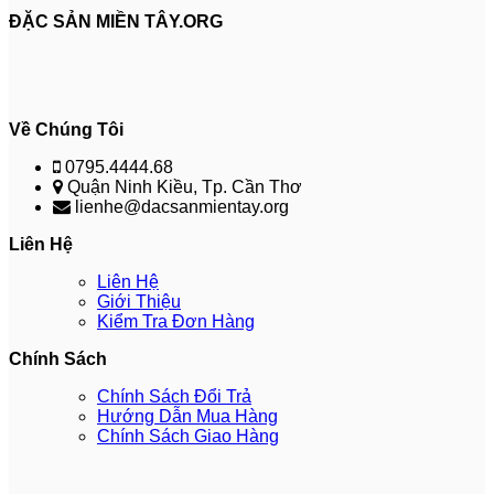
ĐẶC SẢN MIỀN TÂY.ORG
Về Chúng Tôi
0795.4444.68
Quận Ninh Kiều, Tp. Cần Thơ
lienhe@dacsanmientay.org
Liên Hệ
Liên Hệ
Giới Thiệu
Kiểm Tra Đơn Hàng
Chính Sách
Chính Sách Đổi Trả
Hướng Dẫn Mua Hàng
Chính Sách Giao Hàng