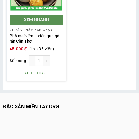
XEM NHANH
01. SẢN PHẨM BÁN CHẠY
Phô mai viên – xiên que gà
rán Cần Thơ
45.000
₫
1 vỉ (35 viên)
Số lượng
ADD TO CART
ĐẶC SẢN MIỀN TÂY.ORG