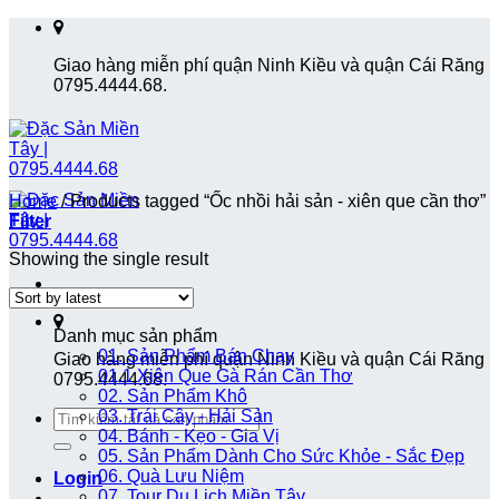
Skip
to
Giao hàng miễn phí quận Ninh Kiều và quận Cái Răng
content
0795.4444.68.
Home
/
Products tagged “Ốc nhồi hải sản - xiên que cần thơ”
Filter
Showing the single result
Danh mục sản phẩm
01. Sản Phẩm Bán Chạy
Giao hàng miễn phí quận Ninh Kiều và quận Cái Răng
01.1 Xiên Que Gà Rán Cần Thơ
0795.4444.68.
02. Sản Phẩm Khô
Search
03. Trái Cây - Hải Sản
for:
04. Bánh - Kẹo - Gia Vị
05. Sản Phẩm Dành Cho Sức Khỏe - Sắc Đẹp
06. Quà Lưu Niệm
Login
07. Tour Du Lịch Miền Tây