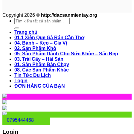
Copyright 2026 ©
http://dacsanmientay.org
Search
for:
Trang chủ
01.1 Xiên Que Gà Rán Cần Thơ
04. Bánh – Kẹo – Gia Vị
02. Sản Phẩm Khô
05. Sản Phẩm Dành Cho Sức Khỏe – Sắc Đẹp
03. Trái Cây – Hải Sản
01. Sản Phẩm Bán Chạy
08. Các Sản Phẩm Khác
Tin Tức Du Lịch
Login
ĐƠN HÀNG CỦA BẠN
0795444468
Login