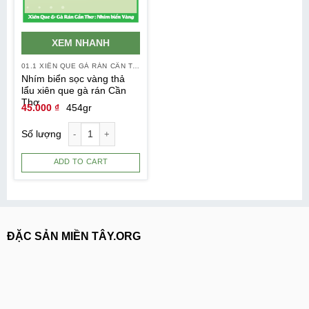
XEM NHANH
01.1 XIÊN QUE GÀ RÁN CẦN THƠ
Nhím biển sọc vàng thả
lẩu xiên que gà rán Cần
Thơ
45.000
₫
454gr
Số lượng
ADD TO CART
ĐẶC SẢN MIỀN TÂY.ORG