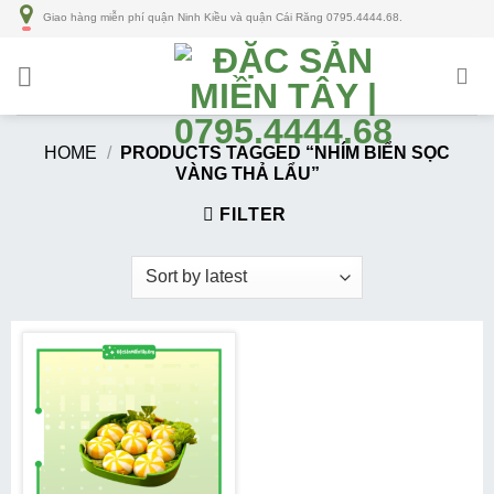
Số
Giao hàng miễn phí quận Ninh Kiều và quận Cái Răng 0795.4444.68.
lượng
HOME
/
PRODUCTS TAGGED “NHÍM BIỂN SỌC
VÀNG THẢ LẨU”
FILTER