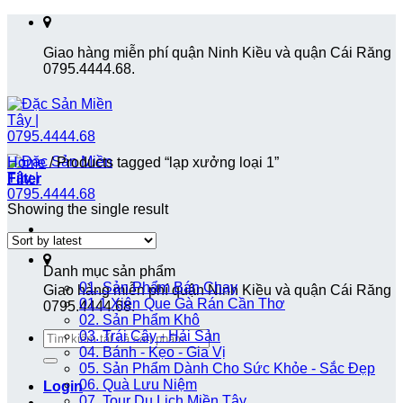
Skip
to
Giao hàng miễn phí quận Ninh Kiều và quận Cái Răng
content
0795.4444.68.
Home
/
Products tagged “lạp xưởng loại 1”
Filter
Showing the single result
Danh mục sản phẩm
01. Sản Phẩm Bán Chạy
Giao hàng miễn phí quận Ninh Kiều và quận Cái Răng
01.1 Xiên Que Gà Rán Cần Thơ
0795.4444.68.
02. Sản Phẩm Khô
Search
03. Trái Cây - Hải Sản
for:
04. Bánh - Kẹo - Gia Vị
05. Sản Phẩm Dành Cho Sức Khỏe - Sắc Đẹp
06. Quà Lưu Niệm
Login
07. Tour Du Lịch Miền Tây