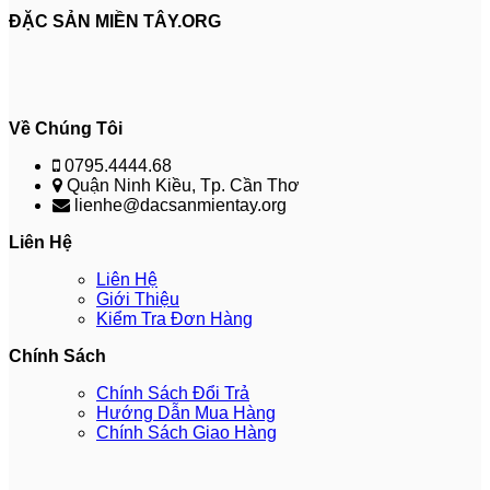
ĐẶC SẢN MIỀN TÂY.ORG
Về Chúng Tôi
0795.4444.68
Quận Ninh Kiều, Tp. Cần Thơ
lienhe@dacsanmientay.org
Liên Hệ
Liên Hệ
Giới Thiệu
Kiểm Tra Đơn Hàng
Chính Sách
Chính Sách Đổi Trả
Hướng Dẫn Mua Hàng
Chính Sách Giao Hàng