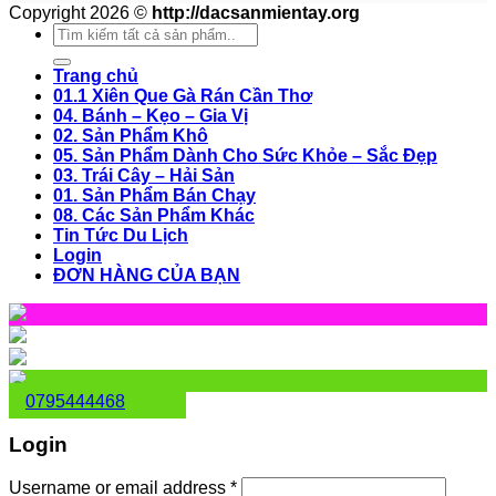
Copyright 2026 ©
http://dacsanmientay.org
Search
for:
Trang chủ
01.1 Xiên Que Gà Rán Cần Thơ
04. Bánh – Kẹo – Gia Vị
02. Sản Phẩm Khô
05. Sản Phẩm Dành Cho Sức Khỏe – Sắc Đẹp
03. Trái Cây – Hải Sản
01. Sản Phẩm Bán Chạy
08. Các Sản Phẩm Khác
Tin Tức Du Lịch
Login
ĐƠN HÀNG CỦA BẠN
0795444468
Login
Username or email address
*