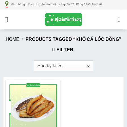
Số
Giao hàng miễn phí quận Ninh Kiều và quận Cái Răng 0795.4444.68.
lượng
HOME
/
PRODUCTS TAGGED “KHÔ CÁ LÓC ĐỒNG”
FILTER