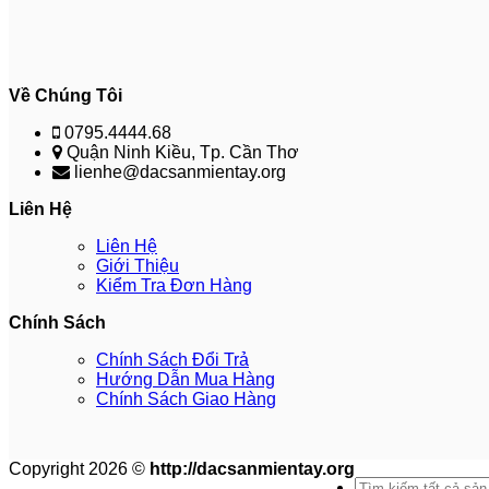
Về Chúng Tôi
0795.4444.68
Quận Ninh Kiều, Tp. Cần Thơ
lienhe@dacsanmientay.org
Liên Hệ
Liên Hệ
Giới Thiệu
Kiểm Tra Đơn Hàng
Chính Sách
Chính Sách Đổi Trả
Hướng Dẫn Mua Hàng
Chính Sách Giao Hàng
Copyright 2026 ©
http://dacsanmientay.org
Search