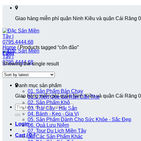
Skip
to
Giao hàng miễn phí quận Ninh Kiều và quận Cái Răng 
content
Home
/
Products tagged “côn đảo”
Filter
Showing the single result
Danh mục sản phẩm
01. Sản Phẩm Bán Chạy
Giao hàng miễn phí quận Ninh Kiều và quận Cái Răng 
01.1 Xiên Que Gà Rán Cần Thơ
02. Sản Phẩm Khô
Search
03. Trái Cây - Hải Sản
for:
04. Bánh - Kẹo - Gia Vị
05. Sản Phẩm Dành Cho Sức Khỏe - Sắc Đẹp
Login
06. Quà Lưu Niệm
07. Tour Du Lịch Miền Tây
Cart /
0
₫
08. Các Sản Phẩm Khác