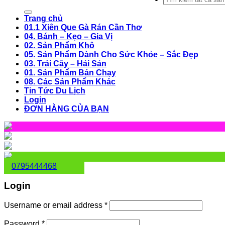
for:
Trang chủ
01.1 Xiên Que Gà Rán Cần Thơ
04. Bánh – Kẹo – Gia Vị
02. Sản Phẩm Khô
05. Sản Phẩm Dành Cho Sức Khỏe – Sắc Đẹp
03. Trái Cây – Hải Sản
01. Sản Phẩm Bán Chạy
08. Các Sản Phẩm Khác
Tin Tức Du Lịch
Login
ĐƠN HÀNG CỦA BẠN
0795444468
Login
Username or email address
*
Password
*