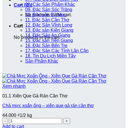
08. Các Sản Phẩm Khác
Cart /
0
₫
09. Đặc Sản Sóc Trăng
No products in the cart.
10. Đặc sản Cà Mau
11. Đặc Sản Cần Thơ
12. Đặc Sản Vĩnh Long
Cart
13. Đặc sản Kiên Giang
14. Đặc Sản An Giang
No products in the cart.
15. Đặc sản Tiền Giang
16. Đặc Sản Bến Tre
17. Đặc Sản Các Tỉnh Lân Cận
18. Tin Du Lịch Miền Tây
Sản Phẩm Khác
Xem nhanh
01.1 Xiên Que Gà Rán Cần Thơ
Chả mực xoắn ống – xiên que gà rán cần thơ
44.000
₫
1/2 kg
Quantity
Add to cart