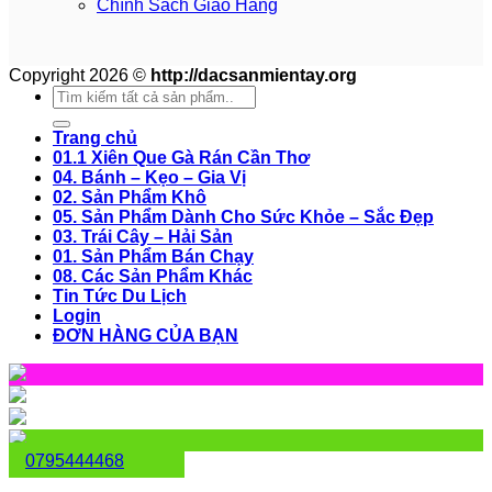
Chính Sách Giao Hàng
Copyright 2026 ©
http://dacsanmientay.org
Search
for:
Trang chủ
01.1 Xiên Que Gà Rán Cần Thơ
04. Bánh – Kẹo – Gia Vị
02. Sản Phẩm Khô
05. Sản Phẩm Dành Cho Sức Khỏe – Sắc Đẹp
03. Trái Cây – Hải Sản
01. Sản Phẩm Bán Chạy
08. Các Sản Phẩm Khác
Tin Tức Du Lịch
Login
ĐƠN HÀNG CỦA BẠN
0795444468