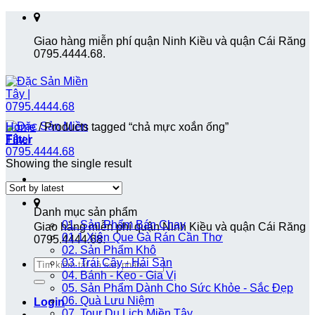
Skip
to
Giao hàng miễn phí quận Ninh Kiều và quận Cái Răng
content
0795.4444.68.
Home
/
Products tagged “chả mực xoắn ống”
Filter
Showing the single result
Danh mục sản phẩm
01. Sản Phẩm Bán Chạy
Giao hàng miễn phí quận Ninh Kiều và quận Cái Răng
01.1 Xiên Que Gà Rán Cần Thơ
0795.4444.68.
02. Sản Phẩm Khô
Search
03. Trái Cây - Hải Sản
for:
04. Bánh - Kẹo - Gia Vị
05. Sản Phẩm Dành Cho Sức Khỏe - Sắc Đẹp
06. Quà Lưu Niệm
Login
07. Tour Du Lịch Miền Tây