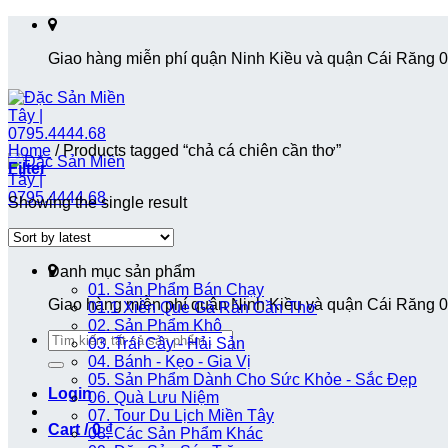
Skip
to
Giao hàng miễn phí quận Ninh Kiều và quận Cái Răng 
content
Home
/
Products tagged “chả cá chiên cần thơ”
Filter
Showing the single result
Danh mục sản phẩm
01. Sản Phẩm Bán Chạy
Giao hàng miễn phí quận Ninh Kiều và quận Cái Răng 
01.1 Xiên Que Gà Rán Cần Thơ
02. Sản Phẩm Khô
Search
03. Trái Cây - Hải Sản
for:
04. Bánh - Kẹo - Gia Vị
05. Sản Phẩm Dành Cho Sức Khỏe - Sắc Đẹp
Login
06. Quà Lưu Niệm
07. Tour Du Lịch Miền Tây
Cart /
0
₫
08. Các Sản Phẩm Khác