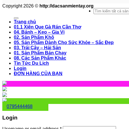
Copyright 2026 ©
http://dacsanmientay.org
Search
for:
Trang chủ
01.1 Xiên Que Gà Rán Cần Thơ
04. Bánh – Kẹo – Gia Vị
02. Sản Phẩm Khô
05. Sản Phẩm Dành Cho Sức Khỏe – Sắc Đẹp
03. Trái Cây – Hải Sản
01. Sản Phẩm Bán Chạy
08. Các Sản Phẩm Khác
Tin Tức Du Lịch
Login
ĐƠN HÀNG CỦA BẠN
0795444468
Login
Username or email address
*