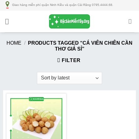
Số
Giao hàng miễn phí quận Ninh Kiều và quận Cái Răng 0795.4444.68.
lượng
HOME
/
PRODUCTS TAGGED “CÁ VIÊN CHIÊN CẦN
THƠ GIÁ SỈ”
FILTER