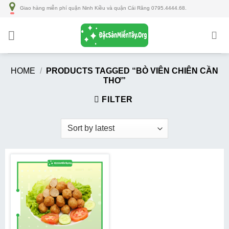
Số
Giao hàng miễn phí quận Ninh Kiều và quận Cái Răng 0795.4444.68.
lượng
HOME
/
PRODUCTS TAGGED “BÒ VIÊN CHIÊN CẦN
THƠ”
FILTER