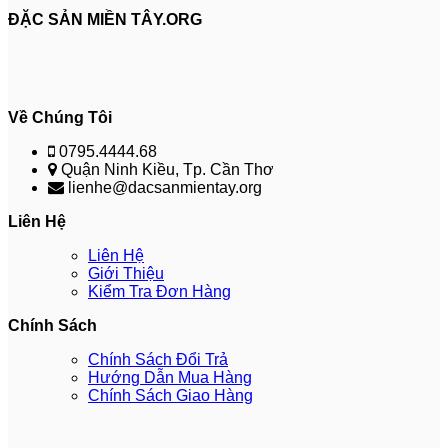
ĐẶC SẢN MIỀN TÂY.ORG
Về Chúng Tôi
0795.4444.68
Quận Ninh Kiều, Tp. Cần Thơ
lienhe@dacsanmientay.org
Liên Hệ
Liên Hệ
Giới Thiệu
Kiểm Tra Đơn Hàng
Chính Sách
Chính Sách Đổi Trả
Hướng Dẫn Mua Hàng
Chính Sách Giao Hàng