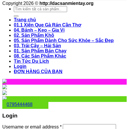
Copyright 2026 ©
http://dacsanmientay.org
Search
for:
Trang chủ
01.1 Xiên Que Gà Rán Cần Thơ
04. Bánh – Kẹo – Gia Vị
02. Sản Phẩm Khô
05. Sản Phẩm Dành Cho Sức Khỏe – Sắc Đẹp
03. Trái Cây – Hải Sản
01. Sản Phẩm Bán Chạy
08. Các Sản Phẩm Khác
Tin Tức Du Lịch
Login
ĐƠN HÀNG CỦA BẠN
0795444468
Login
Username or email address
*