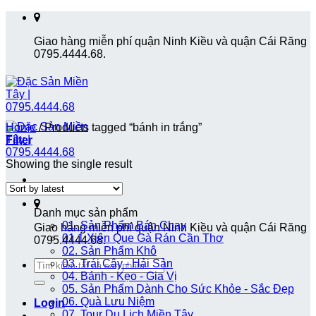
Skip
to
Giao hàng miễn phí quận Ninh Kiều và quận Cái Răng
content
0795.4444.68.
Home
/
Products tagged “bánh in trắng”
Filter
Showing the single result
Danh mục sản phẩm
01. Sản Phẩm Bán Chạy
Giao hàng miễn phí quận Ninh Kiều và quận Cái Răng
01.1 Xiên Que Gà Rán Cần Thơ
0795.4444.68.
02. Sản Phẩm Khô
Search
03. Trái Cây - Hải Sản
for:
04. Bánh - Kẹo - Gia Vị
05. Sản Phẩm Dành Cho Sức Khỏe - Sắc Đẹp
06. Quà Lưu Niệm
Login
07. Tour Du Lịch Miền Tây